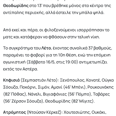
Θεοδωρίδης
στο 13′ που βρέθηκε μόνος στο κέντρο της
αντίπαλης περιοχής, αλλά έστειλε την μπάλα ψηλά.
Από εκεί και πέρα, οι φιλοξενούμενοι ισορρόπησαν το
ματς και κατάφεραν να φθάσουν στην τελική νίκη.
Το συγκρότημα του
Λέτο
, έχοντας συνολικά 37 βαθμούς,
παραμένει το φαβορί για τη 10η θέση, ενώ την επόμενη
αγωνιστική (Σάββατο 16/5, στις 19:00) αντιμετωπίζει
εκτός τον Αστέρα.
Κηφισιά
(Σεμπαστιάν Λέτο): Ξενόπουλος, Κονατέ, Ούγκο
Σόουζα, Ποκόρνι, Σιμόν, Αμανί (46′ Μπένι), Ρουκουνάκης
(82′ Πόθας), Νάνελι, Βιγιαφάνιες (56′ Πόμπο), Ταβάρες
(56′ Ζέρσον Σόουζα), Θεοδωρίδης (82′ Μίγιτς).
Ατρόμητος
(Ντούσαν Κέρκεζ): Χουτεσιώτης, Ουκάκι,