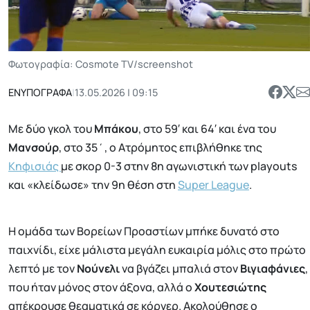
Φωτογραφία: Cosmote TV/screenshot
ΕΝΥΠΟΓΡΑΦΑ
|
13.05.2026 | 09:15
Με δύο γκολ του
Μπάκου
, στο 59′ και 64′ και ένα του
Μανσούρ
, στο 35΄, ο Ατρόμητος επιβλήθηκε της
Κηφισιάς
με σκορ 0-3 στην 8η αγωνιστική των playouts
και «κλείδωσε» την 9η θέση στη
Super League
.
Η ομάδα των Βορείων Προαστίων μπήκε δυνατό στο
παιχνίδι, είχε μάλιστα μεγάλη ευκαιρία μόλις στο πρώτο
λεπτό με τον
Νούνελι
να βγάζει μπαλιά στον
Βιγιαφάνιες
,
που ήταν μόνος στον άξονα, αλλά ο
Χουτεσιώτης
απέκρουσε θεαματικά σε κόρνερ. Ακολούθησε ο