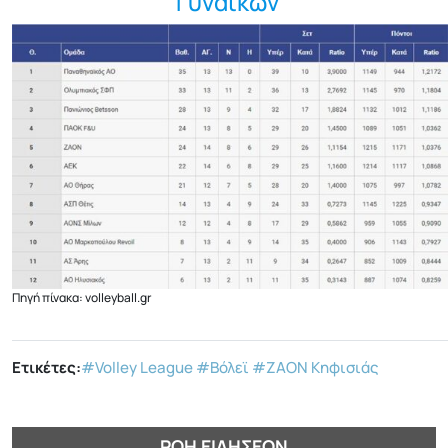
Γυναικών
Πηγή πίνακα: volleyball.gr
Ετικέτες:
#Volley League
#Βόλεϊ
#ΖΑΟΝ Κηφισιάς
ΡΟΉ ΕΙΔΉΣΕΩΝ