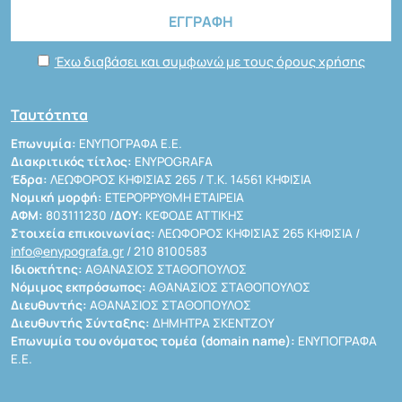
Έχω διαβάσει και συμφωνώ με τους όρους χρήσης
Ταυτότητα
Επωνυμία:
ΕΝΥΠΟΓΡΑΦΑ Ε.Ε.
Διακριτικός τίτλος:
ENYPOGRAFA
Έδρα:
ΛΕΩΦΟΡΟΣ ΚΗΦΙΣΙΑΣ 265 / Τ.Κ. 14561 ΚΗΦΙΣΙΑ
Νομική μορφή:
ΕΤΕΡΟΡΡΥΘΜΗ ΕΤΑΙΡΕΙΑ
ΑΦΜ:
803111230 /
ΔΟΥ:
ΚΕΦΟΔΕ ΑΤΤΙΚΗΣ
Στοιχεία επικοινωνίας:
ΛΕΩΦΟΡΟΣ ΚΗΦΙΣΙΑΣ 265 ΚΗΦΙΣΙΑ /
info@enypografa.gr
/ 210 8100583
Ιδιοκτήτης:
ΑΘΑΝΑΣΙΟΣ ΣΤΑΘΟΠΟΥΛΟΣ
Νόμιμος εκπρόσωπος:
ΑΘΑΝΑΣΙΟΣ ΣΤΑΘΟΠΟΥΛΟΣ
Διευθυντής:
ΑΘΑΝΑΣΙΟΣ ΣΤΑΘΟΠΟΥΛΟΣ
Διευθυντής Σύνταξης:
ΔΗΜΗΤΡΑ ΣΚΕΝΤΖΟΥ
Επωνυμία του ονόματος τομέα (domain name):
ΕΝΥΠΟΓΡΑΦΑ
Ε.Ε.