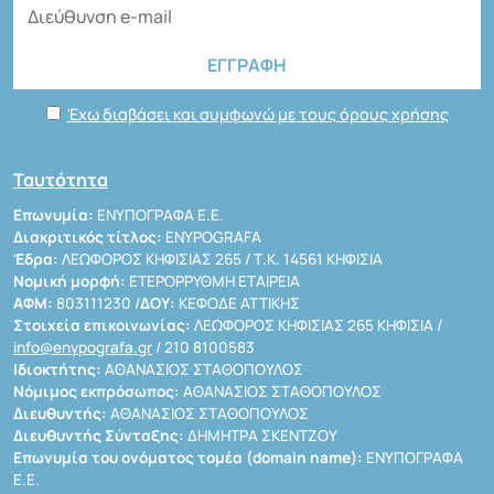
Έχω διαβάσει και συμφωνώ με τους όρους χρήσης
Ταυτότητα
Επωνυμία:
ΕΝΥΠΟΓΡΑΦΑ Ε.Ε.
Διακριτικός τίτλος:
ENYPOGRAFA
Έδρα:
ΛΕΩΦΟΡΟΣ ΚΗΦΙΣΙΑΣ 265 / Τ.Κ. 14561 ΚΗΦΙΣΙΑ
Νομική μορφή:
ΕΤΕΡΟΡΡΥΘΜΗ ΕΤΑΙΡΕΙΑ
ΑΦΜ:
803111230 /
ΔΟΥ:
ΚΕΦΟΔΕ ΑΤΤΙΚΗΣ
Στοιχεία επικοινωνίας:
ΛΕΩΦΟΡΟΣ ΚΗΦΙΣΙΑΣ 265 ΚΗΦΙΣΙΑ /
info@enypografa.gr
/ 210 8100583
Ιδιοκτήτης:
ΑΘΑΝΑΣΙΟΣ ΣΤΑΘΟΠΟΥΛΟΣ
Νόμιμος εκπρόσωπος:
ΑΘΑΝΑΣΙΟΣ ΣΤΑΘΟΠΟΥΛΟΣ
Διευθυντής:
ΑΘΑΝΑΣΙΟΣ ΣΤΑΘΟΠΟΥΛΟΣ
Διευθυντής Σύνταξης:
ΔΗΜΗΤΡΑ ΣΚΕΝΤΖΟΥ
Επωνυμία του ονόματος τομέα (domain name):
ΕΝΥΠΟΓΡΑΦΑ
Ε.Ε.