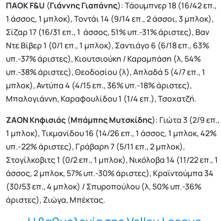
ΠΑΟΚ F&U
(
Γιάννης Γιαπάνης
): Τάουμπνερ 18 (16/42 επ.,
1 άσσος, 1 μπλοκ), Τοντάι 14 (9/14 επ., 2 άσσοι, 3 μπλοκ),
Σίζαρ 17 (16/31 επ., 1 άσσος, 51% υπ.-31% άριστες), Βαν
Ντε Βίβερ 1 (0/1 επ., 1 μπλοκ), Σαντιάγο 6 (6/18 επ., 63%
υπ.-37% άριστες), Κιουτσιούκη / Καραμπάση (λ, 54%
υπ.-38% άριστες), Θεοδοσίου (λ), Απλαδά 5 (4/7 επ., 1
μπλοκ), Αντύπα 4 (4/15 επ., 36% υπ.-18% άριστες),
Μπαλογιάννη, Καραφουλίδου 1 (1/4 επ.), Τσοχατζή.
ΖΑΟΝ Κηφισιάς
(
Μπάμπης Μυτσκίδης
): Γιώτα 3 (2/9 επ.,
1 μπλοκ), Τικμανίδου 16 (14/26 επ., 1 άσσος, 1 μπλοκ, 42%
υπ.-22% άριστες), Γράβαρη 7 (5/11 επ., 2 μπλοκ),
Στογίλκοβιτς 1 (0/2 επ., 1 μπλοκ), Νικόλοβα 14 (11/22 επ., 1
άσσος, 2 μπλοκ, 57% υπ.-30% άριστες), Κραϊντούμπα 34
(30/53 επ., 4 μπλοκ) / Σπυροπούλου (λ, 50% υπ.-36%
άριστες), Ζιώγα, Μπέκτας.