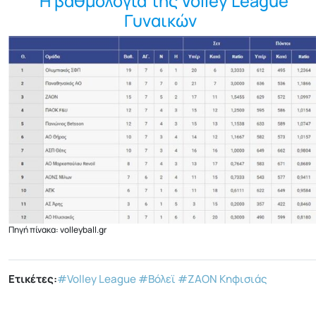
Η βαθμολογία της Volley League
Γυναικών
Πηγή πίνακα: volleyball.gr
Ετικέτες:
#Volley League
#Βόλεϊ
#ΖΑΟΝ Κηφισιάς