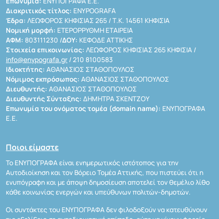
Επωνυμία:
ΕΝΥΠΟΓΡΑΦΑ Ε.Ε.
Διακριτικός τίτλος:
ENYPOGRAFA
Έδρα:
ΛΕΩΦΟΡΟΣ ΚΗΦΙΣΙΑΣ 265 / Τ.Κ. 14561 ΚΗΦΙΣΙΑ
Νομική μορφή:
ΕΤΕΡΟΡΡΥΘΜΗ ΕΤΑΙΡΕΙΑ
ΑΦΜ:
803111230 /
ΔΟΥ:
ΚΕΦΟΔΕ ΑΤΤΙΚΗΣ
Στοιχεία επικοινωνίας:
ΛΕΩΦΟΡΟΣ ΚΗΦΙΣΙΑΣ 265 ΚΗΦΙΣΙΑ /
info@enypografa.gr
/ 210 8100583
Ιδιοκτήτης:
ΑΘΑΝΑΣΙΟΣ ΣΤΑΘΟΠΟΥΛΟΣ
Νόμιμος εκπρόσωπος:
ΑΘΑΝΑΣΙΟΣ ΣΤΑΘΟΠΟΥΛΟΣ
Διευθυντής:
ΑΘΑΝΑΣΙΟΣ ΣΤΑΘΟΠΟΥΛΟΣ
Διευθυντής Σύνταξης:
ΔΗΜΗΤΡΑ ΣΚΕΝΤΖΟΥ
Επωνυμία του ονόματος τομέα (domain name):
ΕΝΥΠΟΓΡΑΦΑ
Ε.Ε.
Ποιοι είμαστε
Το ΕΝΥΠΟΓΡΑΦΑ είναι ενημερωτικός ιστότοπος για την
Αυτοδιοίκηση και τον Βόρειο Τομέα Αττικής, που πιστεύει ότι η
ενυπόγραφη και με άποψη δημοσίευση αποτελεί τον θεμέλιο λίθο
κάθε κοινωνίας ενεργών και υπεύθυνων πολιτών-δημοτών.
Οι συντάκτες του ΕΝΥΠΟΓΡΑΦΑ δεν φιλοδοξούν να κατευθύνουν