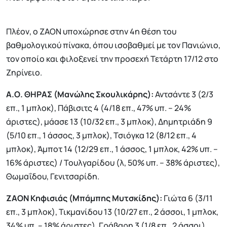
Πλέον, ο ΖΑΟΝ υποχώρησε στην 4η θέση του
βαθμολογικού πίνακα, όπου ισοβαθμεί με τον Πανιώνιο,
τον οποίο και φιλοξενεί την προσεχή Τετάρτη 17/12 στο
Ζηρίνειο.
Α.Ο. ΘΗΡΑΣ (Μανώλης Σκουλικάρης):
Αντσάντε 3 (2/3
επ., 1 μπλοκ), Πάβισιτς 4 (4/18 επ., 47% υπ. – 24%
άριστες), μάασε 13 (10/32 επ., 3 μπλοκ), Δημητριάδη 9
(5/10 επ., 1 άσσος, 3 μπλοκ), Τσιόγκα 12 (8/12 επ., 4
μπλοκ), Άμποτ 14 (12/29 επ., 1 άσσος, 1 μπλοκ, 42% υπ. –
16% άριστες) / Τουλγαρίδου (λ, 50% υπ. – 38% άριστες),
Θωμαΐδου, Γενιτσαρίδη.
ΖΑΟΝ Κηφισιάς (Μπάμπης Μυτσκίδης):
Γιώτα 6 (3/11
επ., 3 μπλοκ), Τικμανίδου 13 (10/27 επ., 2 άσσοι, 1 μπλοκ,
34% υπ. – 18% άριστες), Γράβαρη 3 (1/8 επ., 2 άσσοι),