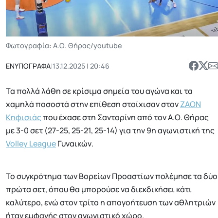
Φωτογραφία: Α.Ο. Θήρας/youtube
ΕΝΥΠΟΓΡΑΦΑ
|
13.12.2025 | 20:46
Τα πολλά λάθη σε κρίσιμα σημεία του αγώνα και τα
χαμηλά ποσοστά στην επίθεση στοίχισαν στον
ΖΑΟΝ
Κηφισιάς
που έχασε στη Σαντορίνη από τον Α.Ο. Θήρας
με 3-0 σετ (27-25, 25-21, 25-14) για την 9η αγωνιστική της
Volley League
Γυναικών.
Το συγκρότημα των Βορείων Προαστίων πολέμησε τα δύο
πρώτα σετ, όπου θα μπορούσε να διεκδικήσει κάτι
καλύτερο, ενώ στον τρίτο η απογοήτευση των αθλητριών
ήταν εμφανής στον αγωνιστικό χώρο.