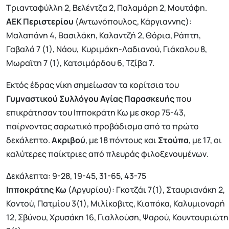
Τριανταφύλλη 2, Βελέντζα 2, Παλαμάρη 2, Μουτάφη.
ΑΕΚ Περιστερίου
(Αντωνόπουλος, Κάργιαννης):
Μαλαπάνη 4, Βασιλάκη, Καλαντζή 2, Θόρια, Ράπτη,
Γαβαλά 7 (1), Νάου, Κυριμάκη-Λαδιανού, Γιάκαλου 8,
Μωραϊτη 7 (1), Κατσιμάρδου 6, Τζίβα 7.
Εκτός έδρας νίκη σημείωσαν τα κορίτσια του
Γυμναστικού Συλλόγου Αγίας Παρασκευής
που
επικράτησαν του Ιπποκράτη Κω με σκορ 75-43,
παίρνοντας σαρωτικό προβάδισμα από το πρώτο
δεκάλεπτο.
Ακριβού
, με 18 πόντους και
Στούπα
, με 17, οι
καλύτερες παίκτριες από πλευράς φιλοξενουμένων.
Δεκάλεπτα: 9-28, 19-45, 31-65, 43-75
Ιπποκράτης Κω
(Αργυρίου): Γκοτζάι 7(1), Σταυριανάκη 2,
Κοντού, Πατμίου 3(1), Μιλίκοβιτς, Κιαπόκα, Καλυμιοναρή
12, Σβύνου, Χρυσάκη 16, Γιαλλούση, Ψαρού, Κουντουριώτη