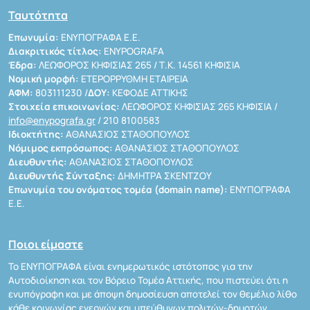
Ταυτότητα
Επωνυμία:
ΕΝΥΠΟΓΡΑΦΑ Ε.Ε.
Διακριτικός τίτλος:
ENYPOGRAFA
Έδρα:
ΛΕΩΦΟΡΟΣ ΚΗΦΙΣΙΑΣ 265 / Τ.Κ. 14561 ΚΗΦΙΣΙΑ
Νομική μορφή:
ΕΤΕΡΟΡΡΥΘΜΗ ΕΤΑΙΡΕΙΑ
ΑΦΜ:
803111230 /
ΔΟΥ:
ΚΕΦΟΔΕ ΑΤΤΙΚΗΣ
Στοιχεία επικοινωνίας:
ΛΕΩΦΟΡΟΣ ΚΗΦΙΣΙΑΣ 265 ΚΗΦΙΣΙΑ /
info@enypografa.gr
/ 210 8100583
Ιδιοκτήτης:
ΑΘΑΝΑΣΙΟΣ ΣΤΑΘΟΠΟΥΛΟΣ
Νόμιμος εκπρόσωπος:
ΑΘΑΝΑΣΙΟΣ ΣΤΑΘΟΠΟΥΛΟΣ
Διευθυντής:
ΑΘΑΝΑΣΙΟΣ ΣΤΑΘΟΠΟΥΛΟΣ
Διευθυντής Σύνταξης:
ΔΗΜΗΤΡΑ ΣΚΕΝΤΖΟΥ
Επωνυμία του ονόματος τομέα (domain name):
ΕΝΥΠΟΓΡΑΦΑ
Ε.Ε.
Ποιοι είμαστε
Το ΕΝΥΠΟΓΡΑΦΑ είναι ενημερωτικός ιστότοπος για την
Αυτοδιοίκηση και τον Βόρειο Τομέα Αττικής, που πιστεύει ότι η
ενυπόγραφη και με άποψη δημοσίευση αποτελεί τον θεμέλιο λίθο
κάθε κοινωνίας ενεργών και υπεύθυνων πολιτών-δημοτών.