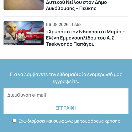
Δυτικού Νείλου στον Δήμο
Λυκόβρυσης – Πεύκης
06.08.2026 | 12:58
«Χρυσή» στην Ινδονησία η Μαρία –
Ελένη Εμμανουηλίδου του Α.Σ.
Taekwondo Παπάγου
Για να λαμβάνετε την εβδομαδιαία ενημέρωσή μας
εγγραφείτε:
Έχω διαβάσει και συμφωνώ με τους όρους χρήσης