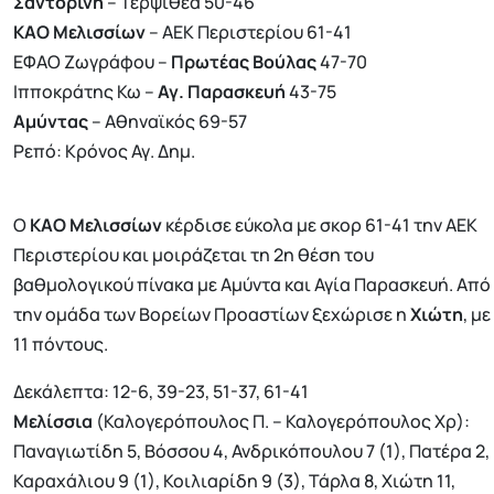
Σαντορίνη
– Τερψιθέα 50-46
ΚΑΟ Μελισσίων
– ΑΕΚ Περιστερίου 61-41
ΕΦΑΟ Ζωγράφου –
Πρωτέας Βούλας
47-70
Ιπποκράτης Κω –
Αγ. Παρασκευή
43-75
Αμύντας
– Αθηναϊκός 69-57
Ρεπό: Κρόνος Αγ. Δημ.
Ο
ΚΑΟ Μελισσίων
κέρδισε εύκολα με σκορ 61-41 την ΑΕΚ
Περιστερίου και μοιράζεται τη 2η θέση του
βαθμολογικού πίνακα με Αμύντα και Αγία Παρασκευή. Από
την ομάδα των Βορείων Προαστίων ξεχώρισε η
Χιώτη
, με
11 πόντους.
Δεκάλεπτα: 12-6, 39-23, 51-37, 61-41
Μελίσσια
(Καλογερόπουλος Π. – Καλογερόπουλος Χρ):
Παναγιωτίδη 5, Βόσσου 4, Ανδρικόπουλου 7 (1), Πατέρα 2,
Καραχάλιου 9 (1), Κοιλιαρίδη 9 (3), Τάρλα 8, Χιώτη 11,