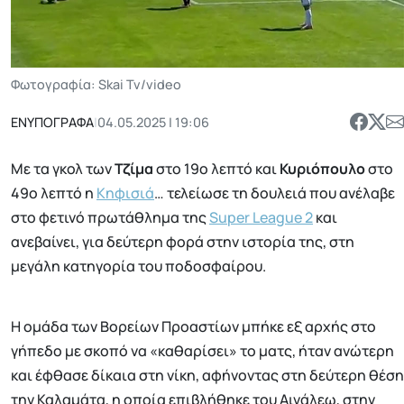
Φωτογραφία: Skai Tv/video
ΕΝΥΠΟΓΡΑΦΑ
|
04.05.2025 | 19:06
Με τα γκολ των
Τζίμα
στο 19ο λεπτό και
Κυριόπουλο
στο
49ο λεπτό η
Κηφισιά
… τελείωσε τη δουλειά που ανέλαβε
στο φετινό πρωτάθλημα της
Super League 2
και
ανεβαίνει, για δεύτερη φορά στην ιστορία της, στη
μεγάλη κατηγορία του ποδοσφαίρου.
Η ομάδα των Βορείων Προαστίων μπήκε εξ αρχής στο
γήπεδο με σκοπό να «καθαρίσει» το ματς, ήταν ανώτερη
και έφθασε δίκαια στη νίκη, αφήνοντας στη δεύτερη θέση
την Καλαμάτα, η οποία επιβλήθηκε του Αιγάλεω, στην