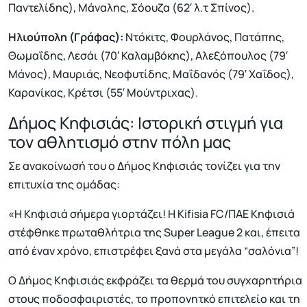
Παντελίδης), Μάναλης, Σόουζα (62′ λ.τ Σπίνος).
Ηλιούπολη (Γράφας):
Ντόκιτς, Φουρλάνος, Πατάπης,
Θωμαΐδης, Λεσάι (70′ Καλαμβόκης), Αλεξόπουλος (79′
Μάνος), Μαυριάς, Νεοφυτίδης, Μαΐδανός (79′ Χαΐδος),
Καρανίκας, Κρέτσι (55′ Μούντριχας).
Δήμος Κηφισιάς: Ιστορική στιγμή για
τον αθλητισμό στην πόλη μας
Σε ανακοίνωσή του ο Δήμος Κηφισιάς τονίζει για την
επιτυχία της ομάδας:
«Η Κηφισιά σήμερα γιορτάζει! Η Kifisia FC/ΠΑΕ Κηφισιά
στέφθηκε πρωταθλήτρια της Super League 2 και, έπειτα
από έναν χρόνο, επιστρέφει ξανά στα μεγάλα “σαλόνια”!
Ο Δήμος Κηφισιάς εκφράζει τα θερμά του συγχαρητήρια
στους ποδοσφαιριστές, το προπονητκό επιτελείο και τη