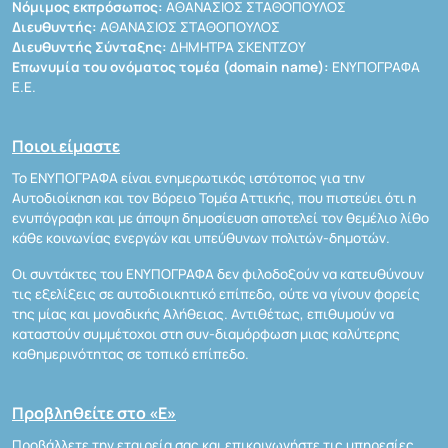
Νόμιμος εκπρόσωπος:
ΑΘΑΝΑΣΙΟΣ ΣΤΑΘΟΠΟΥΛΟΣ
Διευθυντής:
ΑΘΑΝΑΣΙΟΣ ΣΤΑΘΟΠΟΥΛΟΣ
Διευθυντής Σύνταξης:
ΔΗΜΗΤΡΑ ΣΚΕΝΤΖΟΥ
Επωνυμία του ονόματος τομέα (domain name):
ΕΝΥΠΟΓΡΑΦΑ
Ε.Ε.
Ποιοι είμαστε
Το ΕΝΥΠΟΓΡΑΦΑ είναι ενημερωτικός ιστότοπος για την
Αυτοδιοίκηση και τον Βόρειο Τομέα Αττικής, που πιστεύει ότι η
ενυπόγραφη και με άποψη δημοσίευση αποτελεί τον θεμέλιο λίθο
κάθε κοινωνίας ενεργών και υπεύθυνων πολιτών-δημοτών.
Οι συντάκτες του ΕΝΥΠΟΓΡΑΦΑ δεν φιλοδοξούν να κατευθύνουν
τις εξελίξεις σε αυτοδιοικητικό επίπεδο, ούτε να γίνουν φορείς
της μίας και μοναδικής Αλήθειας. Αντιθέτως, επιθυμούν να
καταστούν συμμέτοχοι στη συν-διαμόρφωση μιας καλύτερης
καθημερινότητας σε τοπικό επίπεδο.
Προβληθείτε στο «Ε»
Προβάλλετε την εταιρεία σας και επικοινωνήστε τις υπηρεσίες