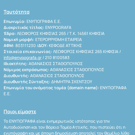
Ταυτότητα
Επωνυμία:
ΕΝΥΠΟΓΡΑΦΑ Ε.Ε.
Διακριτικός τίτλος:
ENYPOGRAFA
Έδρα:
ΛΕΩΦΟΡΟΣ ΚΗΦΙΣΙΑΣ 265 / Τ.Κ. 14561 ΚΗΦΙΣΙΑ
Νομική μορφή:
ΕΤΕΡΟΡΡΥΘΜΗ ΕΤΑΙΡΕΙΑ
ΑΦΜ:
803111230 /
ΔΟΥ:
ΚΕΦΟΔΕ ΑΤΤΙΚΗΣ
Στοιχεία επικοινωνίας:
ΛΕΩΦΟΡΟΣ ΚΗΦΙΣΙΑΣ 265 ΚΗΦΙΣΙΑ /
info@enypografa.gr
/ 210 8100583
Ιδιοκτήτης:
ΑΘΑΝΑΣΙΟΣ ΣΤΑΘΟΠΟΥΛΟΣ
Νόμιμος εκπρόσωπος:
ΑΘΑΝΑΣΙΟΣ ΣΤΑΘΟΠΟΥΛΟΣ
Διευθυντής:
ΑΘΑΝΑΣΙΟΣ ΣΤΑΘΟΠΟΥΛΟΣ
Διευθυντής Σύνταξης:
ΔΗΜΗΤΡΑ ΣΚΕΝΤΖΟΥ
Επωνυμία του ονόματος τομέα (domain name):
ΕΝΥΠΟΓΡΑΦΑ
Ε.Ε.
Ποιοι είμαστε
Το ΕΝΥΠΟΓΡΑΦΑ είναι ενημερωτικός ιστότοπος για την
Αυτοδιοίκηση και τον Βόρειο Τομέα Αττικής, που πιστεύει ότι η
ενυπόγραφη και με άποψη δημοσίευση αποτελεί τον θεμέλιο λίθο