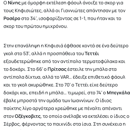
Ο
Νίνης
με όμορφη εκτέλεση φάουλ άνοιξε το σκορ για
τους Κηφισιώτες, αλλά οι Γιαννιώτες απάντησαν με τον
Ροσέρο
στο 34′, ισοφαρίζοντας σε 1-1, που ήταν και το
σκορ του πρώτου ημιχρόνου.
Στην επανάληψη η Κηφισιά έφθασε κοντά σε ένα δεύτερο
γκολ στο 53′, αλλά η προσπάθεια του
Τεττέι
εξουδετερώθηκε από τον αντίπαλο τερματοφύλακα και
το δοκάρι. Στο 66′ ο
Πρίτσας
έστειλε την μπάλα στα
αντίπαλα δίχτυα, αλλά το VAR… έδειξε επιθετικό φάουλ
και το γκολ ακυρώθηκε. Στο 70′ ο Τεττέι είχε δεύτερο
δοκάρι και, επειδή η μπάλα… τιμωρεί, στο 74′ ο
Μπεγκάλα
έβαλε μπροστά την ομάδα των Ιωαννίνων. Ο ίδιος
παίκτης λίγο αργότερα χρεώθηκε με πέναλτι απέναντι
στον
Οζέγκοβιτς
, το οποίο ανέλαβε να εκτελέσει ο ίδιος ο
Σέρβος, φέρνοντας το παιχνίδι στα ίσια. Στη συνέχεια η