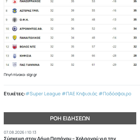
Πηγή πίνακα: slgr.gr
Ετικέτες:
#Super League
#ΠΑΕ Κηφισιάς
#Ποδόσφαιρο
ΡΟΉ ΕΙΔΉΣΕΩΝ
07.08.2026 | 10:13
Σύσκεψη στον Δήμο Παπάγου – Χολαργού για την