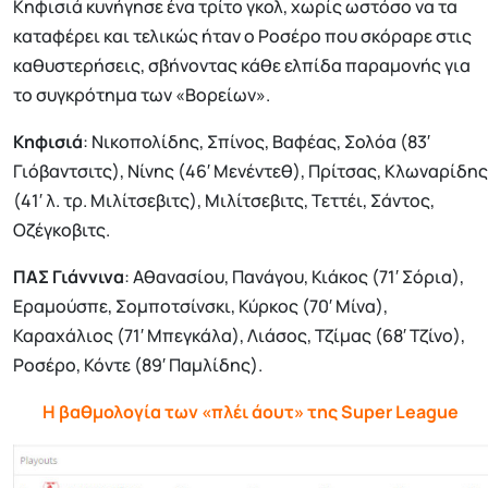
Κηφισιά κυνήγησε ένα τρίτο γκολ, χωρίς ωστόσο να τα
καταφέρει και τελικώς ήταν ο Ροσέρο που σκόραρε στις
καθυστερήσεις, σβήνοντας κάθε ελπίδα παραμονής για
το συγκρότημα των «Βορείων».
Κηφισιά
: Νικοπολίδης, Σπίνος, Βαφέας, Σολόα (83′
Γιόβαντσιτς), Νίνης (46′ Μενέντεθ), Πρίτσας, Κλωναρίδης
(41′ λ. τρ. Μιλίτσεβιτς), Μιλίτσεβιτς, Τεττέι, Σάντος,
Οζέγκοβιτς.
ΠΑΣ Γιάννινα
: Αθανασίου, Πανάγου, Κιάκος (71′ Σόρια),
Εραμούσπε, Σομποτσίνσκι, Κύρκος (70′ Μίνα),
Καραχάλιος (71′ Μπεγκάλα), Λιάσος, Τζίμας (68′ Τζίνο),
Ροσέρο, Κόντε (89′ Παμλίδης).
Η βαθμολογία των «πλέι άουτ» της Super League