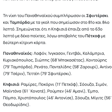
Τη νίκη του Παναθηναϊκού συμπλήρωσαν οι
Σφιντέρσκι
και
Ταμπόρδα
με τα γκολ που σημείωσαν στο 81ο και 84ο
λεπτό. Σημειώνεται ότι η Κηφισιά έπαιζε από το 63ο
λεπτό με δέκα παίκτες, λόγω αποβολής του
Πέτκοφ
με
δεύτερη κίτρινη κάρτα.
Παναθηναϊκός
: Λαφόν, Ίνγκασον, Γεντβάι, Καλάμπρια,
Κυριακόπουλος, Σιώπης (68′ Μπακασέτας), Κοντούρης
(79′ Ταμπόρδα), Ρενάτο, Παντελίδης (58′ Ζαρουρί), Αντίνο
(79′ Τσέριν), Τεττέη (79′ Σφιντέρσκι).
Κηφισιά
: Ραμίρες, Ποκόρνι (11′ Πετκόφ), Σόουζα, Σιμόν,
Μαϊντάνα (61΄Κονατέ), Ρούμπεν (46′ Αμανί), Έμπο,
Πόμπο, Χριστόπουλος (46′ Αντονίσε), Σόουζα, Μίγιτς (56′
Θεοδωρίδης).