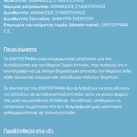
Ιδιοκτήτης:
ΑΘΑΝΑΣΙΟΣ ΣΤΑΘΟΠΟΥΛΟΣ
Νόμιμος εκπρόσωπος:
ΑΘΑΝΑΣΙΟΣ ΣΤΑΘΟΠΟΥΛΟΣ
Διευθυντής:
ΑΘΑΝΑΣΙΟΣ ΣΤΑΘΟΠΟΥΛΟΣ
Διευθυντής Σύνταξης:
ΔΗΜΗΤΡΑ ΣΚΕΝΤΖΟΥ
Επωνυμία του ονόματος τομέα (domain name):
ΕΝΥΠΟΓΡΑΦΑ
Ε.Ε.
Ποιοι είμαστε
Το ΕΝΥΠΟΓΡΑΦΑ είναι ενημερωτικός ιστότοπος για την
Αυτοδιοίκηση και τον Βόρειο Τομέα Αττικής, που πιστεύει ότι η
ενυπόγραφη και με άποψη δημοσίευση αποτελεί τον θεμέλιο λίθο
κάθε κοινωνίας ενεργών και υπεύθυνων πολιτών-δημοτών.
Οι συντάκτες του ΕΝΥΠΟΓΡΑΦΑ δεν φιλοδοξούν να κατευθύνουν
τις εξελίξεις σε αυτοδιοικητικό επίπεδο, ούτε να γίνουν φορείς
της μίας και μοναδικής Αλήθειας. Αντιθέτως, επιθυμούν να
καταστούν συμμέτοχοι στη συν-διαμόρφωση μιας καλύτερης
καθημερινότητας σε τοπικό επίπεδο.
Προβληθείτε στο «Ε»