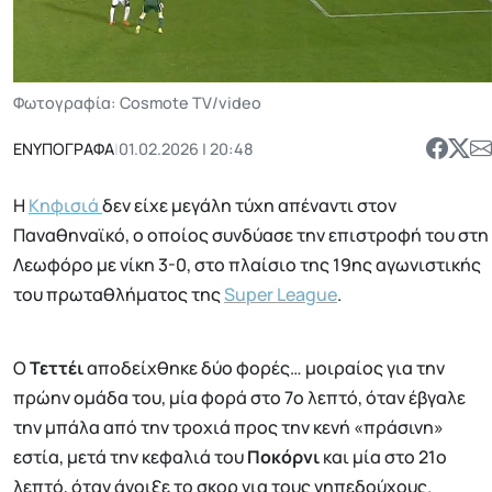
Φωτογραφία: Cosmote TV/video
ΕΝΥΠΟΓΡΑΦΑ
|
01.02.2026 | 20:48
Η
Κηφισιά
δεν είχε μεγάλη τύχη απέναντι στον
Παναθηναϊκό, ο οποίος συνδύασε την επιστροφή του στη
Λεωφόρο με νίκη 3-0, στο πλαίσιο της 19ης αγωνιστικής
του πρωταθλήματος της
Super League
.
Ο
Τεττέι
αποδείχθηκε δύο φορές… μοιραίος για την
πρώην ομάδα του, μία φορά στο 7ο λεπτό, όταν έβγαλε
την μπάλα από την τροχιά προς την κενή «πράσινη»
εστία, μετά την κεφαλιά του
Ποκόρνι
και μία στο 21ο
λεπτό, όταν άνοιξε το σκορ για τους γηπεδούχους.