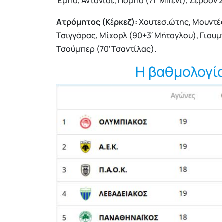
Έμπο, Αντόνισε, Πόμπο (71′ Μπένι), Ζέρσον Σ
Ατρόμητος (Κέρκεζ):
Χουτεσιώτης, Μουντές
Τσιγγάρας, Μίχορλ (90+3′ Μήτογλου), Γιουμ
Τσούμπερ (70′ Τσαντίλας).
Η βαθμολογί