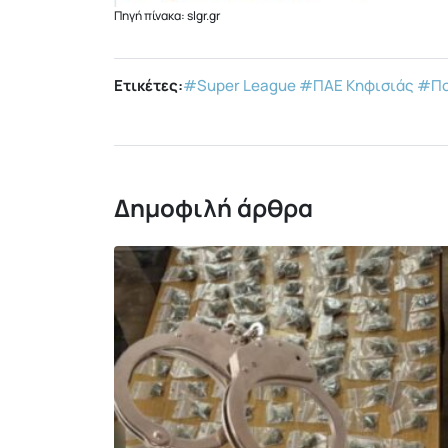
Πηγή πίνακα: slgr.gr
Ετικέτες:
#Super League
#ΠΑΕ Κηφισιάς
#Πο
Δημοφιλή άρθρα