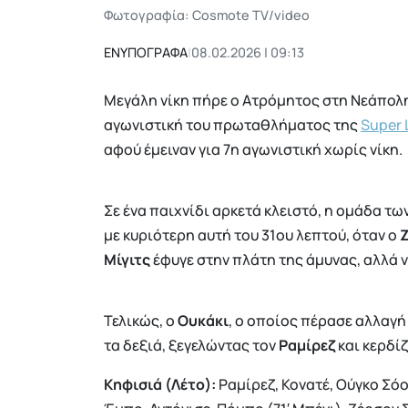
Φωτογραφία: Cosmote TV/video
ΕΝΥΠΟΓΡΑΦΑ
|
08.02.2026 | 09:13
Μεγάλη νίκη πήρε ο Ατρόμητος στη Νεάπολ
αγωνιστική του πρωταθλήματος της
Super 
αφού έμειναν για 7η αγωνιστική χωρίς νίκη.
Σε ένα παιχνίδι αρκετά κλειστό, η ομάδα τ
με κυριότερη αυτή του 31ου λεπτού, όταν ο
Μίγιτς
έφυγε στην πλάτη της άμυνας, αλλά νι
Τελικώς, ο
Ουκάκι
, ο οποίος πέρασε αλλαγή 
τα δεξιά, ξεγελώντας τον
Ραμίρεζ
και κερδίζ
Kηφισιά (Λέτο):
Ραμίρεζ, Κονατέ, Ούγκο Σόο