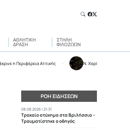
ΑΘΛΗΤΙΚΉ
ΣΤΉΛΗ
ΔΡΆΣΗ
ΦΙΛΌΖΩΩΝ
Περιφέρεια Αττικής
Ν. Χαρδαλιάς: Δεν μπαίνει καμιά
•
ΡΟΉ ΕΙΔΉΣΕΩΝ
08.08.2026 | 21:31
Τροχαίο ατύχημα στα Βριλήσσια –
Τραυματίστηκε ο οδηγός