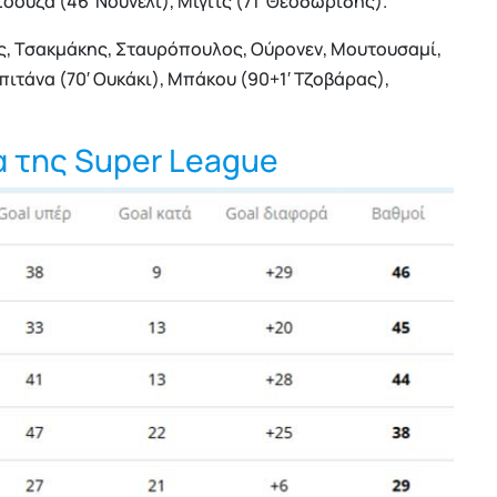
όουζα (46′ Νούνελι), Μίγιτς (71′ Θεοδωρίδης).
, Τσακμάκης, Σταυρόπουλος, Ούρονεν, Μουτουσαμί,
πιτάνα (70′ Ουκάκι), Μπάκου (90+1′ Τζοβάρας),
α της Super League