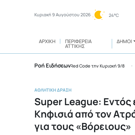
Κυριακή 9 Αυγούστου 2026
24°C
ΑΡΧΙΚΉ
ΠΕΡΙΦΈΡΕΙΑ
ΔΉΜΟΙ
ΑΤΤΙΚΉΣ
Ροή Ειδήσεων
εριφέρειες της χώρας σε Red Code την Κυριακή 9/8
•
ΑΘΛΗΤΙΚΉ ΔΡΆΣΗ
Super League: Εντός 
Κηφισιά από τον Ατρ
για τους «Βόρειους»