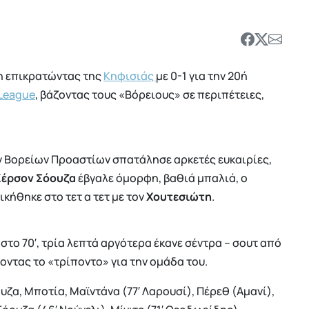
η επικρατώντας της
Κηφισιάς
με 0-1 για την 20ή
League
, βάζοντας τους «Βόρειους» σε περιπέτειες,
ων Βορείων Προαστίων σπατάλησε αρκετές ευκαιρίες,
Ζέρσον Σόουζα
έβγαλε όμορφη, βαθιά μπαλιά, ο
κήθηκε στο τετ α τετ με τον
Χουτεσιώτη
.
στο 70′, τρία λεπτά αργότερα έκανε σέντρα – σουτ από
οντας το «τρίποντο» για την ομάδα του.
υζα, Μποτία, Μαϊντάνα (77′ Λαρουσί), Πέρεθ (Αμανί),