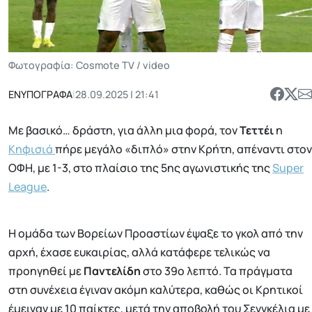
Φωτογραφία: Cosmote TV / video
ΕΝΥΠΟΓΡΑΦΑ
|
28.09.2025 | 21:41
Με βασικό… δράστη, για άλλη μια φορά, τον
Τεττέι
η
Κηφισιά
πήρε μεγάλο «διπλό» στην Κρήτη, απέναντι στον
ΟΦΗ, με 1-3, στο πλαίσιο της 5ης αγωνιστικής της
Super
League
.
Η ομάδα των Βορείων Προαστίων έψαξε το γκολ από την
αρχή, έχασε ευκαιρίας, αλλά κατάφερε τελικώς να
προηγηθεί με
Παντελίδη
στο 39ο λεπτό. Τα πράγματα
στη συνέχεια έγιναν ακόμη καλύτερα, καθώς οι Κρητικοί
έμειναν με 10 παίκτες, μετά την αποβολή του Σενγκέλια με