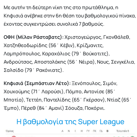
Με αυτήν τη δεύτερη νίκη της στο πρωτάθλημα, η
Κηφισιά ανέβηκε στην 6η θέση του βαθμολογικού πίνακα,
έχοντας συγκεντρώσει συνολικά 7 βαθμούς.
ΟΦΗ (Μίλαν Ράσταβατς):
Χριστογεώργος, Γκονθάλεθ,
Χατζηθεοδωρίδης (56΄ Κέβιν), Κρίζμανιτς,
Λαμπρόπουλος, Καραχάλιος (79΄ Βούκοτιτς),
Ανδρούτσος, Αποστολάκης (56΄ Νέιρα), Νους, Σενγκέλια,
Σαλσίδο (79΄ Ρακόνιατς).
Κηφισιά (Σεμπάστιαν Λέτο):
Ξενόπουλος, Σιμόν,
Χουχούμης (71΄ Λαρούσι), Πόμπο, Αντονίσε (85΄
Μποτία), Τεττέη, Παντελίδης (65΄ Γκέρσον), Ντίαζ (65΄
Έμπο), Πέρεθ (84΄ Αμανί) Σόουζα, Ποκόρνι.
Η βαθμολογία της Super League