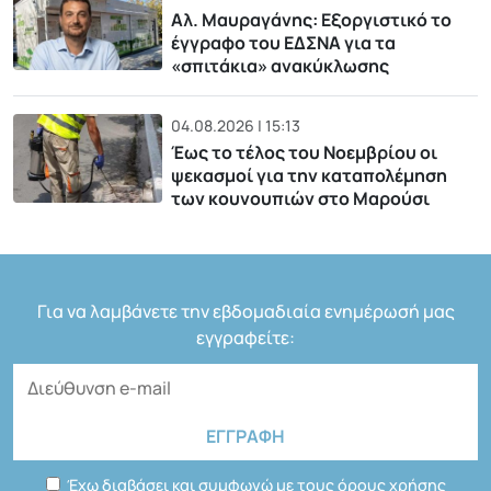
Αλ. Μαυραγάνης: Εξοργιστικό το
έγγραφο του ΕΔΣΝΑ για τα
«σπιτάκια» ανακύκλωσης
04.08.2026 | 15:13
Έως το τέλος του Νοεμβρίου οι
ψεκασμοί για την καταπολέμηση
των κουνουπιών στο Μαρούσι
Για να λαμβάνετε την εβδομαδιαία ενημέρωσή μας
εγγραφείτε:
Έχω διαβάσει και συμφωνώ με τους όρους χρήσης