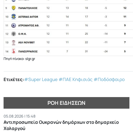
Πηγή πίνακα: slgr.gr
Ετικέτες:
#Super League
#ΠΑΕ Κηφισιάς
#Ποδόσφαιρο
ΡΟΉ ΕΙΔΉΣΕΩΝ
05.08.2026 | 15:48
Αντιπροσωπεία Ουκρανών δημάρχων στο δημαρχείο
Χολαργού