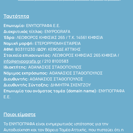
Ταυτότητα
Επωνυμία:
ΕΝΥΠΟΓΡΑΦΑ Ε.Ε.
Διακριτικός τίτλος:
ENYPOGRAFA
Έδρα:
ΛΕΩΦΟΡΟΣ ΚΗΦΙΣΙΑΣ 265 / Τ.Κ. 14561 ΚΗΦΙΣΙΑ
Νομική μορφή:
ΕΤΕΡΟΡΡΥΘΜΗ ΕΤΑΙΡΕΙΑ
ΑΦΜ:
803111230 /
ΔΟΥ:
ΚΕΦΟΔΕ ΑΤΤΙΚΗΣ
Στοιχεία επικοινωνίας:
ΛΕΩΦΟΡΟΣ ΚΗΦΙΣΙΑΣ 265 ΚΗΦΙΣΙΑ /
info@enypografa.gr
/ 210 8100583
Ιδιοκτήτης:
ΑΘΑΝΑΣΙΟΣ ΣΤΑΘΟΠΟΥΛΟΣ
Νόμιμος εκπρόσωπος:
ΑΘΑΝΑΣΙΟΣ ΣΤΑΘΟΠΟΥΛΟΣ
Διευθυντής:
ΑΘΑΝΑΣΙΟΣ ΣΤΑΘΟΠΟΥΛΟΣ
Διευθυντής Σύνταξης:
ΔΗΜΗΤΡΑ ΣΚΕΝΤΖΟΥ
Επωνυμία του ονόματος τομέα (domain name):
ΕΝΥΠΟΓΡΑΦΑ
Ε.Ε.
Ποιοι είμαστε
Το ΕΝΥΠΟΓΡΑΦΑ είναι ενημερωτικός ιστότοπος για την
Αυτοδιοίκηση και τον Βόρειο Τομέα Αττικής, που πιστεύει ότι η