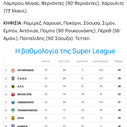
Λάμπρου, Μύγας, Φερνάντες (90′ Φερνάντες), Χάμουλιτς
(73′ Μακνί).
ΚΗΦΙΣΙΑ:
Ραμίρεζ, Λαρουσί, Ποκόρνι, Σόουσα, Σιμόν,
Εμπόχ, Αντόνισε, Πόμπο (90′ Ρουκουνάκης), Πέρεθ (56′
Αμάνι), Παντελίδης (90′ Σόουζα), Τεττέη.
Η βαθμολογία της Super League