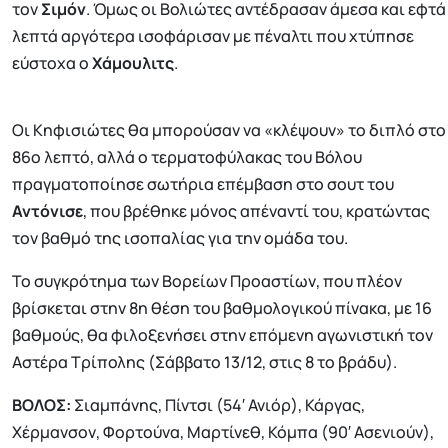
τον
Σιμόν
. Όμως οι Βολιώτες αντέδρασαν άμεσα και εφτά
λεπτά αργότερα ισοφάρισαν με πέναλτι που χτύπησε
εύστοχα ο
Χάμουλιτς
.
Οι Κηφισιώτες θα μπορούσαν να «κλέψουν» το διπλό στο
86ο λεπτό, αλλά ο τερματοφύλακας του Βόλου
πραγματοποίησε σωτήρια επέμβαση στο σουτ του
Αντόνισε
, που βρέθηκε μόνος απέναντί του, κρατώντας
τον βαθμό της ισοπαλίας για την ομάδα του.
Το συγκρότημα των Βορείων Προαστίων, που πλέον
βρίσκεται στην 8η θέση του βαθμολογικού πίνακα, με 16
βαθμούς, θα φιλοξενήσει στην επόμενη αγωνιστική τον
Αστέρα Τρίπολης (Σάββατο 13/12, στις 8 το βράδυ).
ΒΟΛΟΣ:
Σιαμπάνης, Πίντσι (54′ Ανιόρ), Κάργας,
Χέρμανσον, Φορτούνα, Μαρτίνεθ, Κόμπα (90′ Ασενιούν),