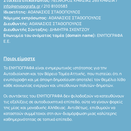
Στοιχεία επικοινωνίας:
ΛΕΩΦΟΡΟΣ ΚΗΦΙΣΙΑΣ 265 ΚΗΦΙΣΙΑ /
info@enypografa.gr
/ 210 8100583
Ιδιοκτήτης:
ΑΘΑΝΑΣΙΟΣ ΣΤΑΘΟΠΟΥΛΟΣ
Νόμιμος εκπρόσωπος:
ΑΘΑΝΑΣΙΟΣ ΣΤΑΘΟΠΟΥΛΟΣ
Διευθυντής:
ΑΘΑΝΑΣΙΟΣ ΣΤΑΘΟΠΟΥΛΟΣ
Διευθυντής Σύνταξης:
ΔΗΜΗΤΡΑ ΣΚΕΝΤΖΟΥ
Επωνυμία του ονόματος τομέα (domain name):
ΕΝΥΠΟΓΡΑΦΑ
Ε.Ε.
Ποιοι είμαστε
Το ΕΝΥΠΟΓΡΑΦΑ είναι ενημερωτικός ιστότοπος για την
Αυτοδιοίκηση και τον Βόρειο Τομέα Αττικής, που πιστεύει ότι η
ενυπόγραφη και με άποψη δημοσίευση αποτελεί τον θεμέλιο λίθο
κάθε κοινωνίας ενεργών και υπεύθυνων πολιτών-δημοτών.
Οι συντάκτες του ΕΝΥΠΟΓΡΑΦΑ δεν φιλοδοξούν να κατευθύνουν
τις εξελίξεις σε αυτοδιοικητικό επίπεδο, ούτε να γίνουν φορείς
της μίας και μοναδικής Αλήθειας. Αντιθέτως, επιθυμούν να
καταστούν συμμέτοχοι στη συν-διαμόρφωση μιας καλύτερης
καθημερινότητας σε τοπικό επίπεδο.