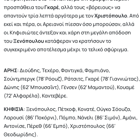
προσπάθεια του
Γκαρέ
, αλλά τους «βόρειους» να
απαντούν τρία λεπτά αργότερα με τον
Χριστόπουλο
. Από
εκεί και πέρα, οι Αρειανοί πίεσαν όσο μπορούσαν, αλλά
οι Κηφισιώτες άντεξαν και χάρη στη μεγάλη απόδοση
του
Ξενόπουλου
κατάφεραν να κρατήσουν το
συγκεκριμένο αποτέλεσμα μέχρι το τελικό σφύριγμα.
ΑΡΗΣ
: Διούδης, Τεχέρο, Φαντιγκά, Φαμπιάνο,
Σούντμπεργκ (78′ Ρόουζ), Ράτσιτς, Γκαρέ (78′ Γιαννιώτας),
Δώνης (62′ Μπουσαΐντ), Γένσεν (62′ Μαμαντού), Κουαμέ
(72′ Αλφαρέλα), Καντεβέρε.
ΚΗΦΙΣΙΑ
: Ξενόπουλος, Πέτκοφ, Κονατέ, Ούγκο Σόουζα,
Λαρουσί (86′ Ποκόρνι), Πόμπο, Νάνελι (86′ Σιμόν), Αμάνι,
Αντονίσε, Πέρεθ (66′ Εμπό), Χριστόπουλος (66′
Θεοδωρίδης).