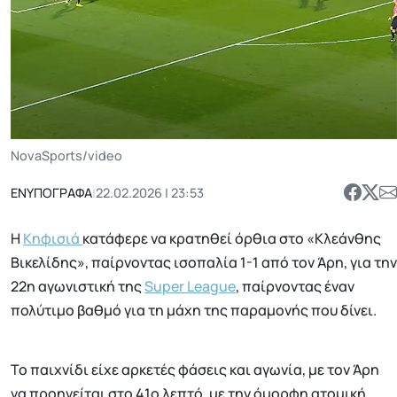
NovaSports/video
ΕΝΥΠΟΓΡΑΦΑ
|
22.02.2026 | 23:53
Η
Κηφισιά
κατάφερε να κρατηθεί όρθια στο «Κλεάνθης
Βικελίδης», παίρνοντας ισοπαλία 1-1 από τον Άρη, για την
22η αγωνιστική της
Super League
, παίρνοντας έναν
πολύτιμο βαθμό για τη μάχη της παραμονής που δίνει.
Το παιχνίδι είχε αρκετές φάσεις και αγωνία, με τον Άρη
να προηγείται στο 41ο λεπτό, με την όμορφη ατομική