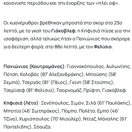
κανονικής περιόδου και την έναρξης των «πλέι οφ».
Οι κυανέρυθροι βρέθηκαν μπροστά στο σκορ στο 23ο
λεπτό, με το γκολ του
Γιάκοβλεφ
, η Κηφισιά πίεσε για την
ισοφάριση, αλλά τελικώς ήταν ο Πανιώνιος που σκόραρε
για δεύτερη φορά, στο 88ο λεπτό, με τον
Φελίσιο
.
Πανιώνιος
(Κουτρομάνος)
: Γιαννακόπουλος, Αυλωνίτης,
Πότση, Κολοβός (87′ Αλεξανδράκης), Μπούσης (58′
Σεμπά), Τσεργάς (81′ (Πέιος), Γκίνη (58′ Στούπης),
Τσερίσεφ (81′ Φελίσιο), Τσορνομάζ, Πρίφτη, Γιακόβλεφ.
Κηφισιά
(Λέτο)
: Ξενόπουλος, Σιμόν, Σιλά (61′ Παυλάκης),
Μποτία (46′ Σωτηράκος), Πόμπο, Πολέτο, Εμπό (46′
Τζίνο), Κυριόπουλος (70′ Μιούλερ), Ντίαζ, Μάναλης (61′
Παντελίδης), Σόουζα.