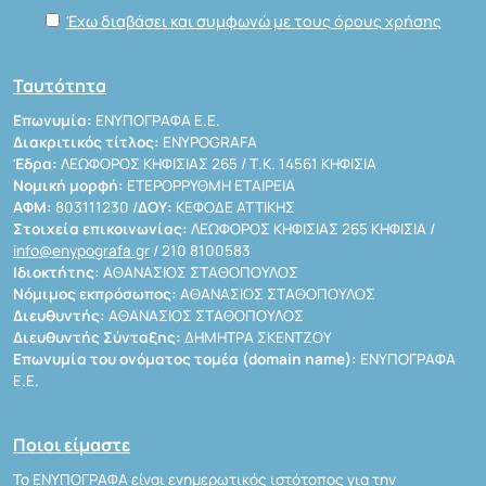
Έχω διαβάσει και συμφωνώ με τους όρους χρήσης
Ταυτότητα
Επωνυμία:
ΕΝΥΠΟΓΡΑΦΑ Ε.Ε.
Διακριτικός τίτλος:
ENYPOGRAFA
Έδρα:
ΛΕΩΦΟΡΟΣ ΚΗΦΙΣΙΑΣ 265 / Τ.Κ. 14561 ΚΗΦΙΣΙΑ
Νομική μορφή:
ΕΤΕΡΟΡΡΥΘΜΗ ΕΤΑΙΡΕΙΑ
ΑΦΜ:
803111230 /
ΔΟΥ:
ΚΕΦΟΔΕ ΑΤΤΙΚΗΣ
Στοιχεία επικοινωνίας:
ΛΕΩΦΟΡΟΣ ΚΗΦΙΣΙΑΣ 265 ΚΗΦΙΣΙΑ /
info@enypografa.gr
/ 210 8100583
Ιδιοκτήτης:
ΑΘΑΝΑΣΙΟΣ ΣΤΑΘΟΠΟΥΛΟΣ
Νόμιμος εκπρόσωπος:
ΑΘΑΝΑΣΙΟΣ ΣΤΑΘΟΠΟΥΛΟΣ
Διευθυντής:
ΑΘΑΝΑΣΙΟΣ ΣΤΑΘΟΠΟΥΛΟΣ
Διευθυντής Σύνταξης:
ΔΗΜΗΤΡΑ ΣΚΕΝΤΖΟΥ
Επωνυμία του ονόματος τομέα (domain name):
ΕΝΥΠΟΓΡΑΦΑ
Ε.Ε.
Ποιοι είμαστε
Το ΕΝΥΠΟΓΡΑΦΑ είναι ενημερωτικός ιστότοπος για την