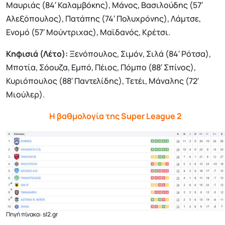
Μαυριάς (84′ Καλαμβόκης), Μάνος, Βασιλούδης (57′
Αλεξόπουλος), Πατάπης (74′ Πολυχρόνης), Λάμτσε,
Ενομό (57′ Μούντριχας), Μαϊδανός, Κρέτσι.
Κηφισιά (Λέτο):
Ξενόπουλος, Σιμόν, Σιλά (84′ Ρότσα),
Μποτία, Σόουζα, Εμπό, Πέιος, Πόμπο (88′ Σπίνος),
Κυριόπουλος (88′ Παντελίδης), Τετέι, Μάναλης (72′
Μιούλερ).
Η βαθμολογία της Super League 2
Πηγή πίνακα: sl2.gr