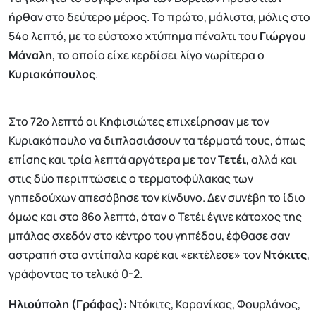
ήρθαν στο δεύτερο μέρος. Το πρώτο, μάλιστα, μόλις στο
54ο λεπτό, με το εύστοχο χτύπημα πέναλτι του
Γιώργου
Μάναλη
, το οποίο είχε κερδίσει λίγο νωρίτερα ο
Κυριακόπουλος
.
Στο 72ο λεπτό οι Κηφισιώτες επιχείρησαν με τον
Κυριακόπουλο να διπλασιάσουν τα τέρματά τους, όπως
επίσης και τρία λεπτά αργότερα με τον
Τετέι
, αλλά και
στις δύο περιπτώσεις ο τερματοφύλακας των
γηπεδούχων απεσόβησε τον κίνδυνο. Δεν συνέβη το ίδιο
όμως και στο 86ο λεπτό, όταν ο Τετέι έγινε κάτοχος της
μπάλας σχεδόν στο κέντρο του γηπέδου, έφθασε σαν
αστραπή στα αντίπαλα καρέ και «εκτέλεσε» τον
Ντόκιτς
,
γράφοντας το τελικό 0-2.
Ηλιούπολη (Γράφας):
Ντόκιτς, Καρανίκας, Φουρλάνος,