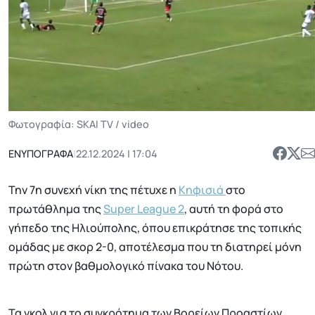
Φωτογραφία: SKAI TV / video
ΕΝΥΠΟΓΡΑΦΑ
|
22.12.2024 | 17:04
Την 7η συνεχή νίκη της πέτυχε η
Κηφισιά
στο
πρωτάθλημα της
Super League 2
, αυτή τη φορά στο
γήπεδο της Ηλιούπολης, όπου επικράτησε της τοπικής
ομάδας με σκορ 2-0, αποτέλεσμα που τη διατηρεί μόνη
πρώτη στον βαθμολογικό πίνακα του Νότου.
Τα γκολ για το συγκρότημα των Βορείων Προαστίων