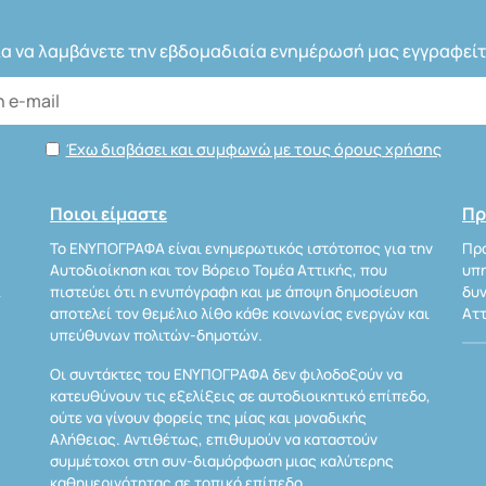
ια να λαμβάνετε την εβδομαδιαία ενημέρωσή μας εγγραφείτ
Έχω διαβάσει και συμφωνώ με τους όρους χρήσης
Ποιοι είμαστε
Πρ
Το ΕΝΥΠΟΓΡΑΦΑ είναι ενημερωτικός ιστότοπος για την
Προ
Αυτοδιοίκηση και τον Βόρειο Τομέα Αττικής, που
υπη
Α
πιστεύει ότι η ενυπόγραφη και με άποψη δημοσίευση
δυν
αποτελεί τον θεμέλιο λίθο κάθε κοινωνίας ενεργών και
Αττ
υπεύθυνων πολιτών-δημοτών.
Οι συντάκτες του ΕΝΥΠΟΓΡΑΦΑ δεν φιλοδοξούν να
κατευθύνουν τις εξελίξεις σε αυτοδιοικητικό επίπεδο,
ούτε να γίνουν φορείς της μίας και μοναδικής
Αλήθειας. Αντιθέτως, επιθυμούν να καταστούν
συμμέτοχοι στη συν-διαμόρφωση μιας καλύτερης
καθημερινότητας σε τοπικό επίπεδο.