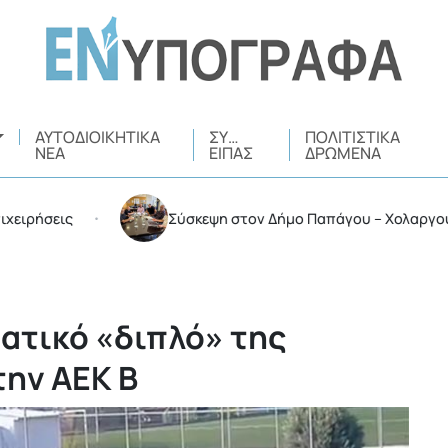
ΑΥΤΟΔΙΟΙΚΗΤΙΚΆ
ΣΥ…
ΠΟΛΙΤΙΣΤΙΚΆ
ΝΈΑ
ΕΊΠΑΣ
ΔΡΏΜΕΝΑ
εις
Σύσκεψη στον Δήμο Παπάγου – Χολαργού για τη
•
ματικό «διπλό» της
την ΑΕΚ Β