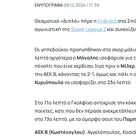
ΕΝΥΠΟΓΡΑΦΑ
|
08.12.2024 | 17:39
Θεαματικό «διπλό» πήρε η
Κηφισιά
στα Σπά
αγωνιστική της
Super League 2
και συνεχίζε
Οι γηπεδούχοι προηγήθηκαν στο σκορ μόλις 
λεπτά αργότερα ο
Μάναλης
ισοφάρισε για 
πέναλτι που είχε κερδίσει λίγο πριν ο
Μίλερ
την ΑΕΚ Β, κάνοντας το 2-1, όμως και πάλι 
Κυριόπουλο
να ισοφαρίζει στο 23ο λεπτό.
Στο 71ο λεπτό ο Γκολφίνο αντίκρισε την κό
παίκτες, κάτι που δεν πέρασε ανεκμετάλλε
στο 73ο λεπτό, με το όμορφο σουτ του
Πομ
ΑΕΚ Β (Κωστένογλου)
: Αγγελόπουλος, Κοσίδ