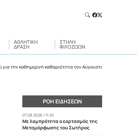
ΑΘΛΗΤΙΚΉ
ΣΤΉΛΗ
ΔΡΆΣΗ
ΦΙΛΌΖΩΩΝ
ν καθημερινή καθαριότητα τον Αύγουστο
Διακοπές 
•
ΡΟΉ ΕΙΔΉΣΕΩΝ
07.08.2026 | 11:24
Με λαμπρότητα ο εορτασμός της
Μεταμόρφωσης του Σωτήρος