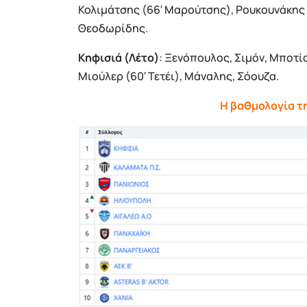
Κολιμάτσης (66′ Μαρούτσης), Ρουκουνάκης 
Θεοδωρίδης.
Κηφισιά (Λέτο)
: Ξενόπουλος, Σιμόν, Μποτί
Μιούλερ (60′ Τετέι), Μάναλης, Σόουζα.
H βαθμολογία τη