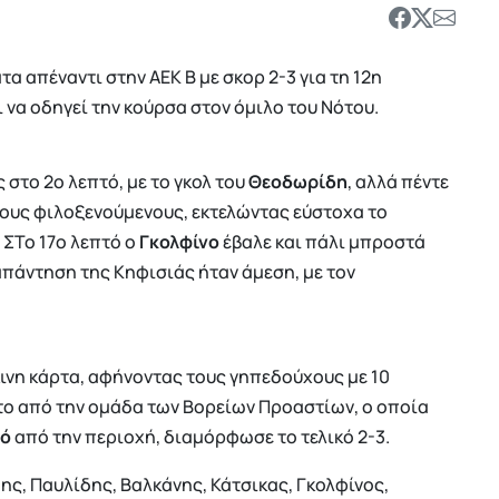
τα απέναντι στην ΑΕΚ Β με σκορ 2-3 για τη 12η
ι να οδηγεί την κούρσα στον όμιλο του Νότου.
στο 2ο λεπτό, με το γκολ του
Θεοδωρίδη
, αλλά πέντε
τους φιλοξενούμενους, εκτελώντας εύστοχα το
. ΣΤο 17ο λεπτό ο
Γκολφίνο
έβαλε και πάλι μπροστά
η απάντηση της Κηφισιάς ήταν άμεση, με τον
κκινη κάρτα, αφήνοντας τους γηπεδούχους με 10
υτο από την ομάδα των Βορείων Προαστίων, ο οποία
πό
από την περιοχή, διαμόρφωσε το τελικό 2-3.
ης, Παυλίδης, Βαλκάνης, Κάτσικας, Γκολφίνος,