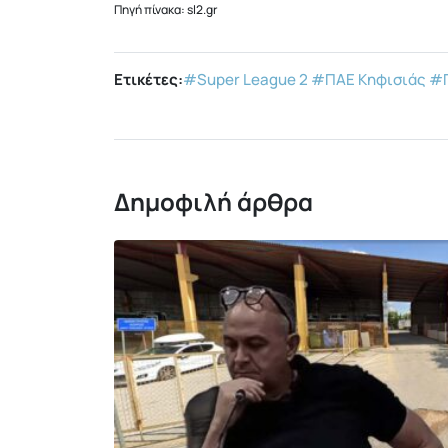
Πηγή πίνακα: sl2.gr
Ετικέτες:
#Super League 2
#ΠΑΕ Κηφισιάς
#
Δημοφιλή άρθρα