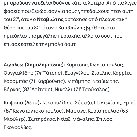
μπορούσαν να εξελιχθούν σε κάτι καλύτερο. Από τις λίγες
φάσεις που ξεχώρισαν για τους γηπεδούχους ήταν αυτή
του 27′, όταν ο
Νταβιώτης
αστόχησε από πλεονεκτική
θέση και του 82′, όταν ο
Καρβούνης
βρέθηκε στο
ημικύκλιο της μεγάλης περιοχής, αλλά το σουτ που
έπιασε έστειλε την μπάλα άουτ.
Αιγάλεω (Χαραλαμπίδης):
Κυρίτσης, Κωστόπουλος,
Ουνγιαλίδης (74′ Τάτσης), Ευαγγέλου, Ζιούλης, Καρρίκι,
Καραμπάς (71′ Καρβούνης), Μπάμπης, Νταβιώτης,
Βάρκας (83′ Δρίτσας), Νίκολλι (71′ Τσούκαλος).
Κηφισιά (Λέτο):
Νικοπολίδης, Σόουζα, Παντελίδης, Εμπό
(87′ Κωνσταντακόπουλος), Μάρτινς, Κυριόπουλος (63′
Μιούλερ), Σωτηράκος, Ντίαζ, Μάναλης, Σπίνος,
Γκονσάλβες.