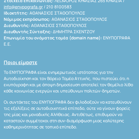
Στοιχεία επικοινωνίας:
ΛΕΩΦΟΡΟΣ ΚΗΦΙΣΙΑΣ 265 ΚΗΦΙΣΙΑ /
info@enypografa.gr
/ 210 8100583
Ιδιοκτήτης:
ΑΘΑΝΑΣΙΟΣ ΣΤΑΘΟΠΟΥΛΟΣ
Νόμιμος εκπρόσωπος:
ΑΘΑΝΑΣΙΟΣ ΣΤΑΘΟΠΟΥΛΟΣ
Διευθυντής:
ΑΘΑΝΑΣΙΟΣ ΣΤΑΘΟΠΟΥΛΟΣ
Διευθυντής Σύνταξης:
ΔΗΜΗΤΡΑ ΣΚΕΝΤΖΟΥ
Επωνυμία του ονόματος τομέα (domain name):
ΕΝΥΠΟΓΡΑΦΑ
Ε.Ε.
Ποιοι είμαστε
Το ΕΝΥΠΟΓΡΑΦΑ είναι ενημερωτικός ιστότοπος για την
Αυτοδιοίκηση και τον Βόρειο Τομέα Αττικής, που πιστεύει ότι η
ενυπόγραφη και με άποψη δημοσίευση αποτελεί τον θεμέλιο λίθο
κάθε κοινωνίας ενεργών και υπεύθυνων πολιτών-δημοτών.
Οι συντάκτες του ΕΝΥΠΟΓΡΑΦΑ δεν φιλοδοξούν να κατευθύνουν
τις εξελίξεις σε αυτοδιοικητικό επίπεδο, ούτε να γίνουν φορείς
της μίας και μοναδικής Αλήθειας. Αντιθέτως, επιθυμούν να
καταστούν συμμέτοχοι στη συν-διαμόρφωση μιας καλύτερης
καθημερινότητας σε τοπικό επίπεδο.