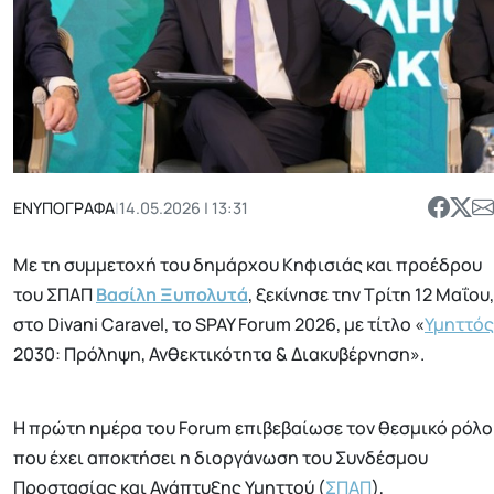
ΕΝΥΠΟΓΡΑΦΑ
|
14.05.2026 | 13:31
Με τη συμμετοχή του δημάρχου Κηφισιάς και προέδρου
του ΣΠΑΠ
Βασίλη Ξυπολυτά
, ξεκίνησε την Τρίτη 12 Μαΐου,
στο Divani Caravel, το SPAY Forum 2026, με τίτλο «
Υμηττός
2030: Πρόληψη, Ανθεκτικότητα & Διακυβέρνηση».
Η πρώτη ημέρα του Forum επιβεβαίωσε τον θεσμικό ρόλο
που έχει αποκτήσει η διοργάνωση του Συνδέσμου
Προστασίας και Ανάπτυξης Υμηττού (
ΣΠΑΠ
),