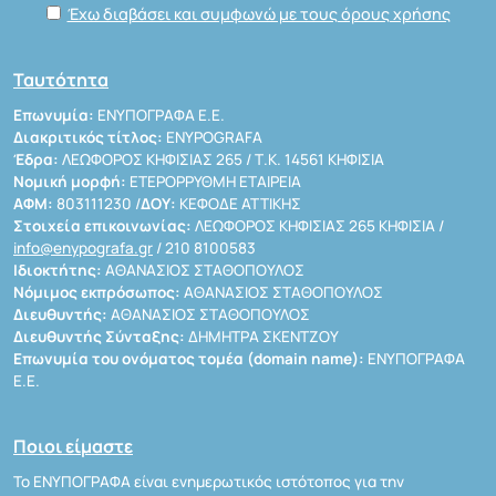
Έχω διαβάσει και συμφωνώ με τους όρους χρήσης
Ταυτότητα
Επωνυμία:
ΕΝΥΠΟΓΡΑΦΑ Ε.Ε.
Διακριτικός τίτλος:
ENYPOGRAFA
Έδρα:
ΛΕΩΦΟΡΟΣ ΚΗΦΙΣΙΑΣ 265 / Τ.Κ. 14561 ΚΗΦΙΣΙΑ
Νομική μορφή:
ΕΤΕΡΟΡΡΥΘΜΗ ΕΤΑΙΡΕΙΑ
ΑΦΜ:
803111230 /
ΔΟΥ:
ΚΕΦΟΔΕ ΑΤΤΙΚΗΣ
Στοιχεία επικοινωνίας:
ΛΕΩΦΟΡΟΣ ΚΗΦΙΣΙΑΣ 265 ΚΗΦΙΣΙΑ /
info@enypografa.gr
/ 210 8100583
Ιδιοκτήτης:
ΑΘΑΝΑΣΙΟΣ ΣΤΑΘΟΠΟΥΛΟΣ
Νόμιμος εκπρόσωπος:
ΑΘΑΝΑΣΙΟΣ ΣΤΑΘΟΠΟΥΛΟΣ
Διευθυντής:
ΑΘΑΝΑΣΙΟΣ ΣΤΑΘΟΠΟΥΛΟΣ
Διευθυντής Σύνταξης:
ΔΗΜΗΤΡΑ ΣΚΕΝΤΖΟΥ
Επωνυμία του ονόματος τομέα (domain name):
ΕΝΥΠΟΓΡΑΦΑ
Ε.Ε.
Ποιοι είμαστε
Το ΕΝΥΠΟΓΡΑΦΑ είναι ενημερωτικός ιστότοπος για την