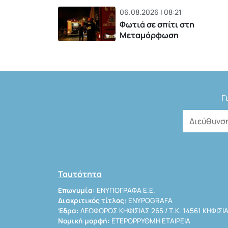
06.08.2026 | 08:21
Φωτιά σε σπίτι στη
Μεταμόρφωση
Γ
Ταυτότητα
Επωνυμία:
ΕΝΥΠΟΓΡΑΦΑ Ε.Ε.
Διακριτικός τίτλος:
ENYPOGRAFA
Έδρα:
ΛΕΩΦΟΡΟΣ ΚΗΦΙΣΙΑΣ 265 / Τ.Κ. 14561 ΚΗΦΙΣΙ
Νομική μορφή:
ΕΤΕΡΟΡΡΥΘΜΗ ΕΤΑΙΡΕΙΑ