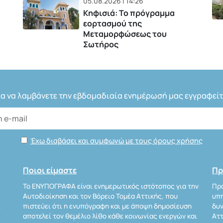
05.08.2026 | 14:26
Κηφισιά: Το πρόγραμμα
εορτασμού της
Μεταμορφώσεως του
Σωτήρος
ια να λαμβάνετε την εβδομαδιαία ενημέρωσή μας εγγραφείτ
Έχω διαβάσει και συμφωνώ με τους όρους χρήσης
Ποιοι είμαστε
Πρ
Το ΕΝΥΠΟΓΡΑΦΑ είναι ενημερωτικός ιστότοπος για την
Προ
Αυτοδιοίκηση και τον Βόρειο Τομέα Αττικής, που
υπη
Α
πιστεύει ότι η ενυπόγραφη και με άποψη δημοσίευση
δυν
αποτελεί τον θεμέλιο λίθο κάθε κοινωνίας ενεργών και
Αττ