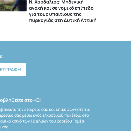
Ν. Χαρδαλιάς: Μηδενική
ανοχή και σε νομικό επίπεδο
για τους υπαίτιους της
πυρκαγιάς στη Δυτική Αττική
ε:
οβληθείτε στο «Ε»
βάλλετε την εταιρεία σας και επικοινωνήστε τις
ρεσίες σας μέσω ενός ελκυστικού πακέτου, στο
αμικό κοινό των 12 Δήμων του Βορείου Τομέα
ικής.