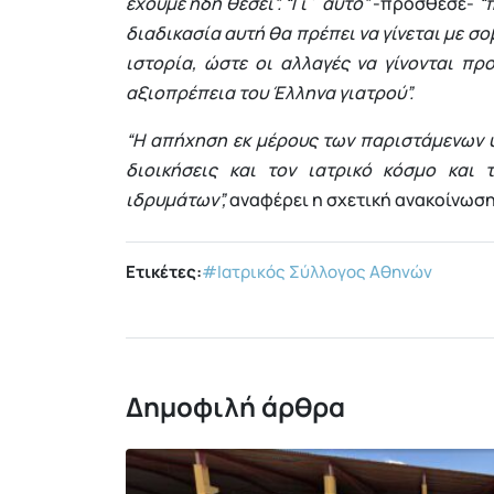
έχουμε ήδη θέσει”.
“Γι΄ αυτό”
-πρόσθεσε-
“π
διαδικασία αυτή θα πρέπει να γίνεται με 
ιστορία, ώστε οι αλλαγές να γίνονται π
αξιοπρέπεια του Έλληνα γιατρού”.
“Η απήχηση εκ μέρους των παριστάμενων υ
διοικήσεις και τον ιατρικό κόσμο και
ιδρυμάτων”,
αναφέρει η σχετική ανακοίνωση 
Ετικέτες:
#Ιατρικός Σύλλογος Αθηνών
Δημοφιλή άρθρα