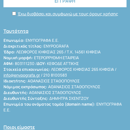
Έχω διαβάσει και συμφωνώ με τους όρους χρήσης
Ταυτότητα
Επωνυμία:
ΕΝΥΠΟΓΡΑΦΑ Ε.Ε.
Διακριτικός τίτλος:
ENYPOGRAFA
Έδρα:
ΛΕΩΦΟΡΟΣ ΚΗΦΙΣΙΑΣ 265 / Τ.Κ. 14561 ΚΗΦΙΣΙΑ
Νομική μορφή:
ΕΤΕΡΟΡΡΥΘΜΗ ΕΤΑΙΡΕΙΑ
ΑΦΜ:
803111230 /
ΔΟΥ:
ΚΕΦΟΔΕ ΑΤΤΙΚΗΣ
Στοιχεία επικοινωνίας:
ΛΕΩΦΟΡΟΣ ΚΗΦΙΣΙΑΣ 265 ΚΗΦΙΣΙΑ /
info@enypografa.gr
/ 210 8100583
Ιδιοκτήτης:
ΑΘΑΝΑΣΙΟΣ ΣΤΑΘΟΠΟΥΛΟΣ
Νόμιμος εκπρόσωπος:
ΑΘΑΝΑΣΙΟΣ ΣΤΑΘΟΠΟΥΛΟΣ
Διευθυντής:
ΑΘΑΝΑΣΙΟΣ ΣΤΑΘΟΠΟΥΛΟΣ
Διευθυντής Σύνταξης:
ΔΗΜΗΤΡΑ ΣΚΕΝΤΖΟΥ
Επωνυμία του ονόματος τομέα (domain name):
ΕΝΥΠΟΓΡΑΦΑ
Ε.Ε.
Ποιοι είμαστε