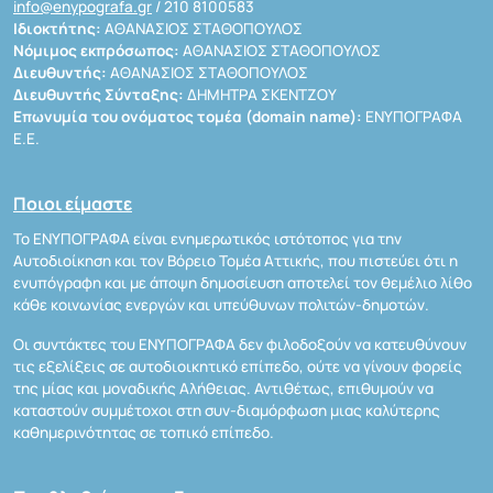
info@enypografa.gr
/ 210 8100583
Ιδιοκτήτης:
ΑΘΑΝΑΣΙΟΣ ΣΤΑΘΟΠΟΥΛΟΣ
Νόμιμος εκπρόσωπος:
ΑΘΑΝΑΣΙΟΣ ΣΤΑΘΟΠΟΥΛΟΣ
Διευθυντής:
ΑΘΑΝΑΣΙΟΣ ΣΤΑΘΟΠΟΥΛΟΣ
Διευθυντής Σύνταξης:
ΔΗΜΗΤΡΑ ΣΚΕΝΤΖΟΥ
Επωνυμία του ονόματος τομέα (domain name):
ΕΝΥΠΟΓΡΑΦΑ
Ε.Ε.
Ποιοι είμαστε
Το ΕΝΥΠΟΓΡΑΦΑ είναι ενημερωτικός ιστότοπος για την
Αυτοδιοίκηση και τον Βόρειο Τομέα Αττικής, που πιστεύει ότι η
ενυπόγραφη και με άποψη δημοσίευση αποτελεί τον θεμέλιο λίθο
κάθε κοινωνίας ενεργών και υπεύθυνων πολιτών-δημοτών.
Οι συντάκτες του ΕΝΥΠΟΓΡΑΦΑ δεν φιλοδοξούν να κατευθύνουν
τις εξελίξεις σε αυτοδιοικητικό επίπεδο, ούτε να γίνουν φορείς
της μίας και μοναδικής Αλήθειας. Αντιθέτως, επιθυμούν να
καταστούν συμμέτοχοι στη συν-διαμόρφωση μιας καλύτερης
καθημερινότητας σε τοπικό επίπεδο.