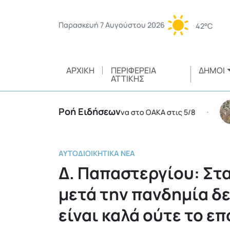
Παρασκευή 7 Αυγούστου 2026
42°C
ΑΡΧΙΚΉ
ΠΕΡΙΦΈΡΕΙΑ
ΔΉΜΟΙ
ΑΤΤΙΚΉΣ
Ροή Ειδήσεων
ψεις σε ποδοσφαιρικό αγώνα στο ΟΑΚΑ στις 5/8
Χει
•
ΑΥΤΟΔΙΟΙΚΗΤΙΚΆ ΝΈΑ
Δ. Παπαστεργίου: Στ
μετά την πανδημία δεν
είναι καλά ούτε το ε