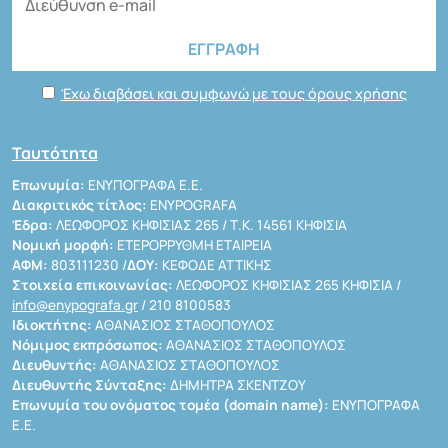
Έχω διαβάσει και συμφωνώ με τους όρους χρήσης
Ταυτότητα
Επωνυμία:
ΕΝΥΠΟΓΡΑΦΑ Ε.Ε.
Διακριτικός τίτλος:
ENYPOGRAFA
Έδρα:
ΛΕΩΦΟΡΟΣ ΚΗΦΙΣΙΑΣ 265 / Τ.Κ. 14561 ΚΗΦΙΣΙΑ
Νομική μορφή:
ΕΤΕΡΟΡΡΥΘΜΗ ΕΤΑΙΡΕΙΑ
ΑΦΜ:
803111230 /
ΔΟΥ:
ΚΕΦΟΔΕ ΑΤΤΙΚΗΣ
Στοιχεία επικοινωνίας:
ΛΕΩΦΟΡΟΣ ΚΗΦΙΣΙΑΣ 265 ΚΗΦΙΣΙΑ /
info@enypografa.gr
/ 210 8100583
Ιδιοκτήτης:
ΑΘΑΝΑΣΙΟΣ ΣΤΑΘΟΠΟΥΛΟΣ
Νόμιμος εκπρόσωπος:
ΑΘΑΝΑΣΙΟΣ ΣΤΑΘΟΠΟΥΛΟΣ
Διευθυντής:
ΑΘΑΝΑΣΙΟΣ ΣΤΑΘΟΠΟΥΛΟΣ
Διευθυντής Σύνταξης:
ΔΗΜΗΤΡΑ ΣΚΕΝΤΖΟΥ
Επωνυμία του ονόματος τομέα (domain name):
ΕΝΥΠΟΓΡΑΦΑ
Ε.Ε.