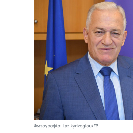
Φωτογραφία: Laz.kyrizoglou/FB