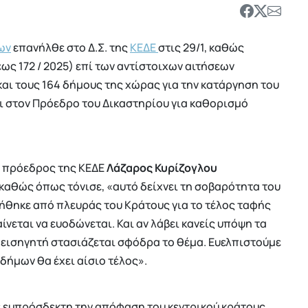
ων
επανήλθε στο Δ.Σ. της
ΚΕΔΕ
στις 29/1, καθώς
έως 172 / 2025) επί των αντίστοιχων αιτήσεων
αι τους 164 δήμους της χώρας για την κατάργηση του
ι στον Πρόεδρο του Δικαστηρίου για καθορισμό
ο πρόεδρος της ΚΕΔΕ
Λάζαρος
Κυρίζογλου
 καθώς όπως τόνισε, «αυτό δείχνει τη σοβαρότητα του
γήθηκε από πλευράς του Κράτους για το τέλος ταφής
ίνεται να ευοδώνεται. Και αν λάβει κανείς υπόψη τα
 εισηγητή στασιάζεται σφόδρα το θέμα. Ευελπιστούμε
 δήμων θα έχει αίσιο τέλος».
 ευπρόσδεκτη την απόφαση του κεντρικού κράτους,