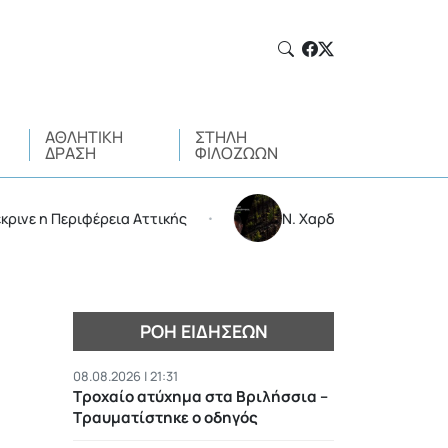
ΑΘΛΗΤΙΚΉ
ΣΤΉΛΗ
ΔΡΆΣΗ
ΦΙΛΌΖΩΩΝ
 Περιφέρεια Αττικής
Ν. Χαρδαλιάς: Δεν μπαίνει καμι
•
ΡΟΉ ΕΙΔΉΣΕΩΝ
08.08.2026 | 21:31
Τροχαίο ατύχημα στα Βριλήσσια –
Τραυματίστηκε ο οδηγός