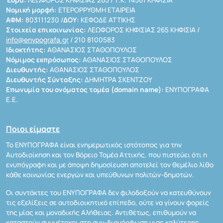
Έδρα:
ΛΕΩΦΟΡΟΣ ΚΗΦΙΣΙΑΣ 265 / Τ.Κ. 14561 ΚΗΦΙΣΙΑ
Νομική μορφή:
ΕΤΕΡΟΡΡΥΘΜΗ ΕΤΑΙΡΕΙΑ
ΑΦΜ:
803111230 /
ΔΟΥ:
ΚΕΦΟΔΕ ΑΤΤΙΚΗΣ
Στοιχεία επικοινωνίας:
ΛΕΩΦΟΡΟΣ ΚΗΦΙΣΙΑΣ 265 ΚΗΦΙΣΙΑ /
info@enypografa.gr
/ 210 8100583
Ιδιοκτήτης:
ΑΘΑΝΑΣΙΟΣ ΣΤΑΘΟΠΟΥΛΟΣ
Νόμιμος εκπρόσωπος:
ΑΘΑΝΑΣΙΟΣ ΣΤΑΘΟΠΟΥΛΟΣ
Διευθυντής:
ΑΘΑΝΑΣΙΟΣ ΣΤΑΘΟΠΟΥΛΟΣ
Διευθυντής Σύνταξης:
ΔΗΜΗΤΡΑ ΣΚΕΝΤΖΟΥ
Επωνυμία του ονόματος τομέα (domain name):
ΕΝΥΠΟΓΡΑΦΑ
Ε.Ε.
Ποιοι είμαστε
Το ΕΝΥΠΟΓΡΑΦΑ είναι ενημερωτικός ιστότοπος για την
Αυτοδιοίκηση και τον Βόρειο Τομέα Αττικής, που πιστεύει ότι η
ενυπόγραφη και με άποψη δημοσίευση αποτελεί τον θεμέλιο λίθο
κάθε κοινωνίας ενεργών και υπεύθυνων πολιτών-δημοτών.
Οι συντάκτες του ΕΝΥΠΟΓΡΑΦΑ δεν φιλοδοξούν να κατευθύνουν
τις εξελίξεις σε αυτοδιοικητικό επίπεδο, ούτε να γίνουν φορείς
της μίας και μοναδικής Αλήθειας. Αντιθέτως, επιθυμούν να
καταστούν συμμέτοχοι στη συν-διαμόρφωση μιας καλύτερης