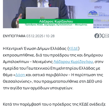
ΕΝΥΠΟΓΡΑΦΑ
|
03.12.2025 | 10:28
Η Κεντρική Ένωση Δήμων Ελλάδας (
ΚΕΔΕ
)
εκπροσωπήθηκε, διά του προέδρου της και δημάρχου
Αμπελοκήπων – Μενεμένης
Λάζαρου Κυρίζογλου
, στην
ημερίδα του Γεωτεχνικού Επιμελητηρίου Ελλάδας με
θέμα «
Δάση
και αστικό περιβάλλον – Η περίπτωση της
Θεσσαλονίκης», που πραγματοποιήθηκε στη ΔΕΘ υπό
την αιγίδα των αρμόδιων υπουργείων.
Κατά την παρέμβασή του ο πρόεδρος της ΚΕΔΕ ανέδειξε