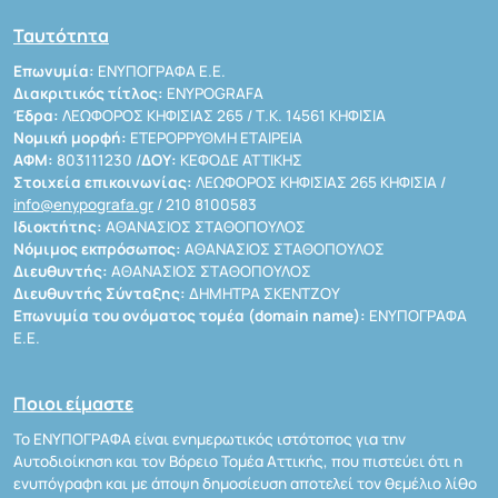
Ταυτότητα
Επωνυμία:
ΕΝΥΠΟΓΡΑΦΑ Ε.Ε.
Διακριτικός τίτλος:
ENYPOGRAFA
Έδρα:
ΛΕΩΦΟΡΟΣ ΚΗΦΙΣΙΑΣ 265 / Τ.Κ. 14561 ΚΗΦΙΣΙΑ
Νομική μορφή:
ΕΤΕΡΟΡΡΥΘΜΗ ΕΤΑΙΡΕΙΑ
ΑΦΜ:
803111230 /
ΔΟΥ:
ΚΕΦΟΔΕ ΑΤΤΙΚΗΣ
Στοιχεία επικοινωνίας:
ΛΕΩΦΟΡΟΣ ΚΗΦΙΣΙΑΣ 265 ΚΗΦΙΣΙΑ /
info@enypografa.gr
/ 210 8100583
Ιδιοκτήτης:
ΑΘΑΝΑΣΙΟΣ ΣΤΑΘΟΠΟΥΛΟΣ
Νόμιμος εκπρόσωπος:
ΑΘΑΝΑΣΙΟΣ ΣΤΑΘΟΠΟΥΛΟΣ
Διευθυντής:
ΑΘΑΝΑΣΙΟΣ ΣΤΑΘΟΠΟΥΛΟΣ
Διευθυντής Σύνταξης:
ΔΗΜΗΤΡΑ ΣΚΕΝΤΖΟΥ
Επωνυμία του ονόματος τομέα (domain name):
ΕΝΥΠΟΓΡΑΦΑ
Ε.Ε.
Ποιοι είμαστε
Το ΕΝΥΠΟΓΡΑΦΑ είναι ενημερωτικός ιστότοπος για την
Αυτοδιοίκηση και τον Βόρειο Τομέα Αττικής, που πιστεύει ότι η
ενυπόγραφη και με άποψη δημοσίευση αποτελεί τον θεμέλιο λίθο