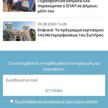
Πυροσβεστικά οχήματα 4Χ4
παραχώρησε ο ΣΠΑΠ σε Δήμους-
μέλη του
05.08.2026 | 14:26
Κηφισιά: Το πρόγραμμα εορτασμού
της Μεταμορφώσεως του Σωτήρος
Για να λαμβάνετε την εβδομαδιαία ενημέρωσή μας
εγγραφείτε:
Έχω διαβάσει και συμφωνώ με τους όρους χρήσης