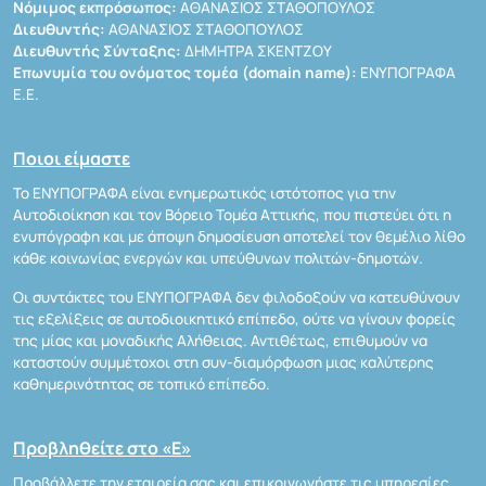
Νόμιμος εκπρόσωπος:
ΑΘΑΝΑΣΙΟΣ ΣΤΑΘΟΠΟΥΛΟΣ
Διευθυντής:
ΑΘΑΝΑΣΙΟΣ ΣΤΑΘΟΠΟΥΛΟΣ
Διευθυντής Σύνταξης:
ΔΗΜΗΤΡΑ ΣΚΕΝΤΖΟΥ
Επωνυμία του ονόματος τομέα (domain name):
ΕΝΥΠΟΓΡΑΦΑ
Ε.Ε.
Ποιοι είμαστε
Το ΕΝΥΠΟΓΡΑΦΑ είναι ενημερωτικός ιστότοπος για την
Αυτοδιοίκηση και τον Βόρειο Τομέα Αττικής, που πιστεύει ότι η
ενυπόγραφη και με άποψη δημοσίευση αποτελεί τον θεμέλιο λίθο
κάθε κοινωνίας ενεργών και υπεύθυνων πολιτών-δημοτών.
Οι συντάκτες του ΕΝΥΠΟΓΡΑΦΑ δεν φιλοδοξούν να κατευθύνουν
τις εξελίξεις σε αυτοδιοικητικό επίπεδο, ούτε να γίνουν φορείς
της μίας και μοναδικής Αλήθειας. Αντιθέτως, επιθυμούν να
καταστούν συμμέτοχοι στη συν-διαμόρφωση μιας καλύτερης
καθημερινότητας σε τοπικό επίπεδο.
Προβληθείτε στο «Ε»
Προβάλλετε την εταιρεία σας και επικοινωνήστε τις υπηρεσίες