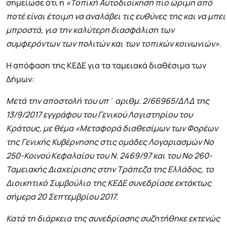
σημείωσε ότι η
«Τοπική Αυτοδιοίκηση πιο ώριμη από
ποτέ είναι έτοιμη να αναλάβει τις ευθύνες της και να μπει
μπροστά, για την καλύτερη διασφάλιση των
συμφερόντων των πολιτών και των τοπικών κοινωνιών»
.
Η απόφαση της ΚΕΔΕ για τα ταμειακά διαθέσιμα των
Δήμων:
Μετά την αποστολή του υπ΄ αριθμ. 2/66965/ΔΛΔ της
13/9/2017 εγγράφου του Γενικού Λογιστηρίου του
Κράτους, με θέμα «Μεταφορά διαθεσίμων των Φορέων
της Γενικής Κυβέρνησης στις ομάδες Λογαριασμών Νο
250-Κοινού Κεφαλαίου του Ν. 2469/97 και του Νο 260-
Ταμειακής Διαχείρισης στην Τράπεζα της Ελλάδος, το
Διοικητικό Συμβούλιο της ΚΕΔΕ συνεδρίασε εκτάκτως
σήμερα 20 Σεπτεμβρίου 2017.
Κατά τη διάρκεια της συνεδρίασης συζητήθηκε εκτενώς