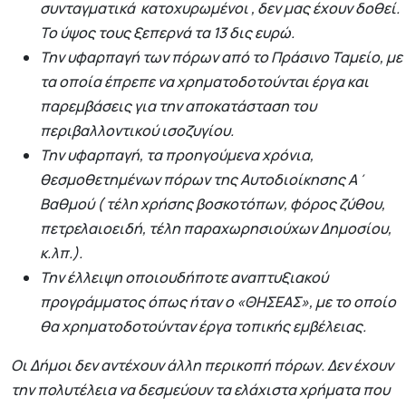
συνταγματικά κατοχυρωμένοι , δεν μας έχουν δοθεί.
Το ύψος τους ξεπερνά τα 13 δις ευρώ.
Την υφαρπαγή των πόρων από το Πράσινο Ταμείο, με
τα οποία έπρεπε να χρηματοδοτούνται έργα και
παρεμβάσεις για την αποκατάσταση του
περιβαλλοντικού ισοζυγίου.
Την υφαρπαγή, τα προηγούμενα χρόνια,
θεσμοθετημένων πόρων της Αυτοδιοίκησης Α΄
Βαθμού ( τέλη χρήσης βοσκοτόπων, φόρος ζύθου,
πετρελαιοειδή, τέλη παραχωρησιούχων Δημοσίου,
κ.λπ.).
Την έλλειψη οποιουδήποτε αναπτυξιακού
προγράμματος όπως ήταν ο «ΘΗΣΕΑΣ», με το οποίο
θα χρηματοδοτούνταν έργα τοπικής εμβέλειας.
Οι Δήμοι δεν αντέχουν άλλη περικοπή πόρων. Δεν έχουν
την πολυτέλεια να δεσμεύουν τα ελάχιστα χρήματα που