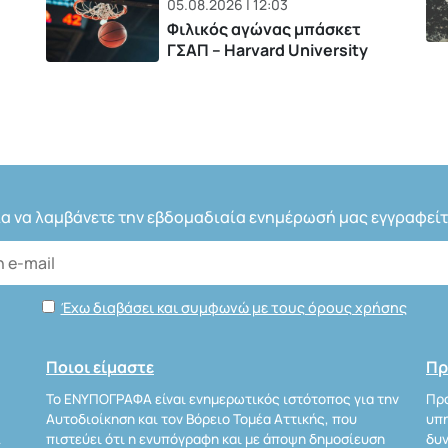
05.08.2026 | 12:03
Φιλικός αγώνας μπάσκετ
ΓΣΑΠ – Harvard University
ια να λαμβάνετε την εβδομαδιαία ενημέρωσή μας εγγραφείτ
Έχω διαβάσει και συμφωνώ με τους όρους χρήσης
Ποιοι είμαστε
Πρ
Το ΕΝΥΠΟΓΡΑΦΑ είναι ενημερωτικός ιστότοπος για την
Προ
Αυτοδιοίκηση και τον Βόρειο Τομέα Αττικής, που
υπη
Α
πιστεύει ότι η ενυπόγραφη και με άποψη δημοσίευση
δυν