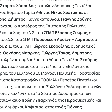
 Σταματελόπουλος
, η πρώην δήμαρχος Πεντέλης
υλος Βόρειου Τομέα Αθήνας
Νίκος Χιωτάκης
, οι
ρης
,
Δήμητρα Γιαννακόπουλου
,
Γιάννης Ζούνης
,
Φωτίου
, ο πρόεδρος της Επιτροπής Πολιτικής
 και μέλος του Δ.Σ. του ΣΠΑΠ
Βλάσσης Σιώμος
, η
του Δ.Σ. του ΣΠΑΠ
Παρασκευή Αρσένη – Λάμπρου
, ο
ου Δ.Σ. του ΣΠΑΠ
Γιώργος Σκορδίλης
, οι δημοτικοί
ς
,
Θανάσης
Μπάρκας
,
Γιώργος
Τάκας
,
Δημήτρης
τεταλμένος σύμβουλος του Δήμου Πεντέλης
Σταύρος
σβεστικού Κλιμακίου Πεντέλης, της Εθελοντικής
ης, του Συλλόγου Εθελοντών Πολιτικής Προστασίας
ώπισης Καταστροφών (ΕΘΟΜΑΚ) Περσέας Πεντελικού
έλφειας, εκπρόσωποι του Συλλόγου Ραδιοερασιτεχνών
σσίων Καλλινίκη, το 1ο Σύστημα Δασοπροσκόπων
σσίων και ο πρώην Υπαρχηγός της Πυροσβεστικής και
του Δημάρχου Κηφισιάς, στρατηγός
Γιάννης