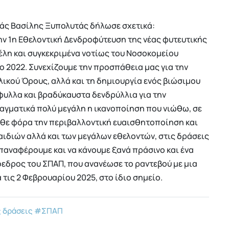
άς Βασίλης Ξυπολυτάς δήλωσε σχετικά:
την 1η Εθελοντική Δενδροφύτευση της νέας φυτευτικής
έλη και συγκεκριμένα νοτίως του Νοσοκομείου
ο 2022. Συνεχίζουμε την προσπάθεια μας για την
λικού Όρους, αλλά και τη δημιουργία ενός βιώσιμου
υλλα και βραδύκαυστα δενδρύλλια για την
ραγματικά πολύ μεγάλη η ικανοποίηση που νιώθω, σε
θε φόρα την περιβαλλοντική ευαισθητοποίηση και
αιδιών αλλά και των μεγάλων εθελοντών, στις δράσεις
παναφέρουμε και να κάνουμε ξανά πράσινο και ένα
όεδρος του ΣΠΑΠ, που ανανέωσε το ραντεβού με μια
τις 2 Φεβρουαρίου 2025, στο ίδιο σημείο.
 δράσεις
#ΣΠΑΠ