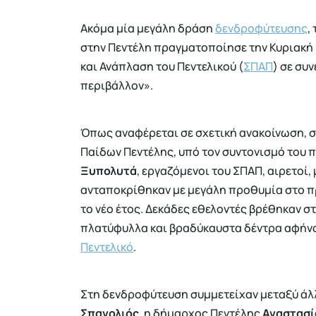
Ακόμα μία μεγάλη δράση
δενδροφύτευσης
,
στην Πεντέλη πραγματοποίησε την Κυριακή 
και Ανάπλαση του Πεντελικού (
ΣΠΑΠ
) σε συ
περιβάλλον».
Όπως αναφέρεται σε σχετική ανακοίνωση, 
Παίδων Πεντέλης, υπό τον συντονισμό του
Ξυπολυτά
, εργαζόμενοι του ΣΠΑΠ, αιρετοί,
ανταποκρίθηκαν με μεγάλη προθυμία στο π
το νέο έτος. Δεκάδες εθελοντές βρέθηκαν σ
πλατύφυλλα και βραδύκαυστα δέντρα αφήνο
Πεντελικό
.
Στη δενδροφύτευση συμμετείχαν μεταξύ άλ
Σπανολιός
, η δήμαρχος Πεντέλης
Αναστασί