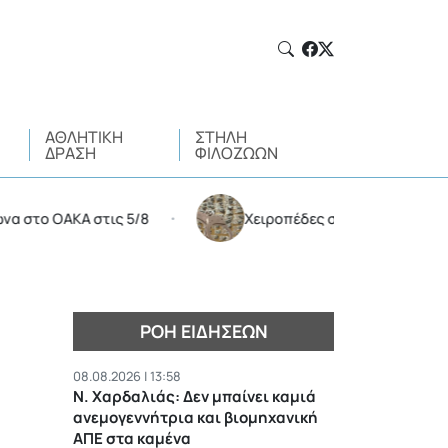
ΑΘΛΗΤΙΚΉ
ΣΤΉΛΗ
ΔΡΆΣΗ
ΦΙΛΌΖΩΩΝ
ΑΚΑ στις 5/8
Χειροπέδες σε 35χρονο για διακίνηση
•
ΡΟΉ ΕΙΔΉΣΕΩΝ
08.08.2026 | 13:58
Ν. Χαρδαλιάς: Δεν μπαίνει καμιά
ανεμογεννήτρια και βιομηχανική
ΑΠΕ στα καμένα