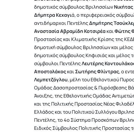
δημοτικός σύμβουλος Βριλησσίων
Νικήτας
Δήμητρα Κεχαγι
ά, ο περιφερειακός σύμβο
αντιδήμαρχοι Πεντέλης
Δημήτρης Τσούκλε
Αναστασία Αβραμίδη Κοτσιρέα
και
Φώτης 
Προστασίας και Κλιματικής Κρίσης της ΚΕΔΕ
δημοτική σύμβουλος Βριλησσίων και μέλος 
δημοτικός σύμβουλος Κηφισιάς και μέλος τ
σύμβουλοι Πεντέλης
Λευτέρης Κοντουλάκο
Αποστολάκος
και
Σωτήρης
Φλίντρας
, ο εν
Λεμπετζόγλου
, μέλη του Εθελοντικού Πυρο
Ομάδας Δασοπροστασίας & Πυρόσβεσης Βάρ
Άνοιξης, της Εθελοντικής Ομάδας Αντιμετ
και της Πολιτικής Προστασίας Νέας Φιλαδ
Ελλάδος και του Πολιτικού Συλλόγου Βριλη
Πεντέλης, το 4ο Σύστημα Προσκόπων Βριλη
Ειδικός Σύμβουλος Πολιτικής Προστασίας 