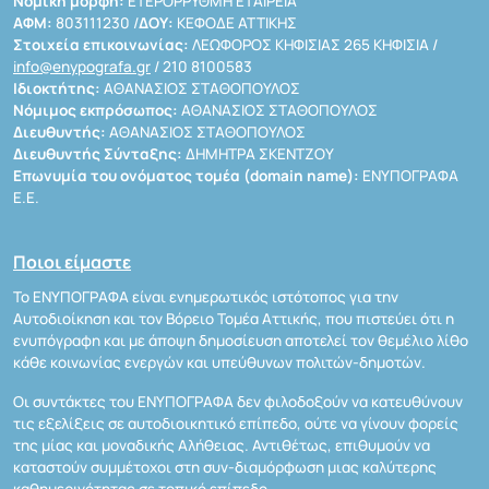
Νομική μορφή:
ΕΤΕΡΟΡΡΥΘΜΗ ΕΤΑΙΡΕΙΑ
ΑΦΜ:
803111230 /
ΔΟΥ:
ΚΕΦΟΔΕ ΑΤΤΙΚΗΣ
Στοιχεία επικοινωνίας:
ΛΕΩΦΟΡΟΣ ΚΗΦΙΣΙΑΣ 265 ΚΗΦΙΣΙΑ /
info@enypografa.gr
/ 210 8100583
Ιδιοκτήτης:
ΑΘΑΝΑΣΙΟΣ ΣΤΑΘΟΠΟΥΛΟΣ
Νόμιμος εκπρόσωπος:
ΑΘΑΝΑΣΙΟΣ ΣΤΑΘΟΠΟΥΛΟΣ
Διευθυντής:
ΑΘΑΝΑΣΙΟΣ ΣΤΑΘΟΠΟΥΛΟΣ
Διευθυντής Σύνταξης:
ΔΗΜΗΤΡΑ ΣΚΕΝΤΖΟΥ
Επωνυμία του ονόματος τομέα (domain name):
ΕΝΥΠΟΓΡΑΦΑ
Ε.Ε.
Ποιοι είμαστε
Το ΕΝΥΠΟΓΡΑΦΑ είναι ενημερωτικός ιστότοπος για την
Αυτοδιοίκηση και τον Βόρειο Τομέα Αττικής, που πιστεύει ότι η
ενυπόγραφη και με άποψη δημοσίευση αποτελεί τον θεμέλιο λίθο
κάθε κοινωνίας ενεργών και υπεύθυνων πολιτών-δημοτών.
Οι συντάκτες του ΕΝΥΠΟΓΡΑΦΑ δεν φιλοδοξούν να κατευθύνουν
τις εξελίξεις σε αυτοδιοικητικό επίπεδο, ούτε να γίνουν φορείς
της μίας και μοναδικής Αλήθειας. Αντιθέτως, επιθυμούν να
καταστούν συμμέτοχοι στη συν-διαμόρφωση μιας καλύτερης
καθημερινότητας σε τοπικό επίπεδο.