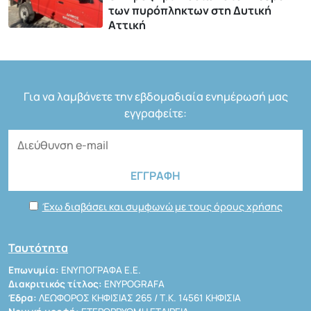
των πυρόπληκτων στη Δυτική
Αττική
Για να λαμβάνετε την εβδομαδιαία ενημέρωσή μας
εγγραφείτε:
Έχω διαβάσει και συμφωνώ με τους όρους χρήσης
Ταυτότητα
Επωνυμία:
ΕΝΥΠΟΓΡΑΦΑ Ε.Ε.
Διακριτικός τίτλος:
ENYPOGRAFA
Έδρα:
ΛΕΩΦΟΡΟΣ ΚΗΦΙΣΙΑΣ 265 / Τ.Κ. 14561 ΚΗΦΙΣΙΑ