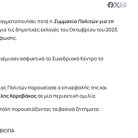
ραγματοποιήσει ποτέ η
Συμμαχία Πολιτών για τη
 για τις δημοτικές εκλογές του Οκτωβρίου του 2023,
ρφωσης.
ς
γέμισαν ασφυκτικά το Συνεδριακό Κέντρο το
ας Πολιτών παρουσίασε ο επικεφαλής της και
ίλης Καραβάκος
σε μία περιεκτική ομιλία.
ν πόλη παρουσιάζοντας τα βασικά ζητήματα:
 ΒΙΟΠΑ