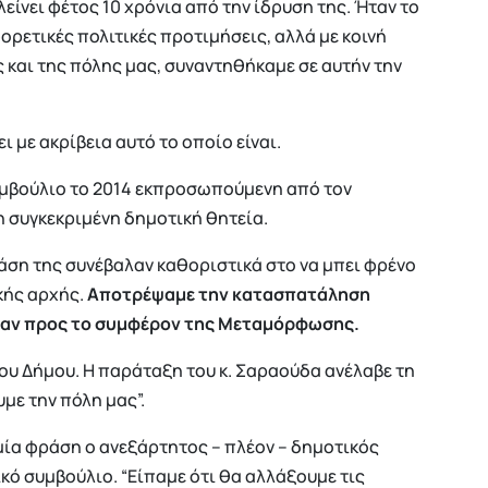
ίνει φέτος 10 χρόνια από την ίδρυση της. Ήταν το
ρετικές πολιτικές προτιμήσεις, αλλά με κοινή
ς και της πόλης μας, συναντηθήκαμε σε αυτήν την
 με ακρίβεια αυτό το οποίο είναι.
υμβούλιο το 2014 εκπροσωπούμενη από τον
 συγκεκριμένη δημοτική θητεία.
δράση της συνέβαλαν καθοριστικά στο να μπει φρένο
κής αρχής.
Αποτρέψαμε την κατασπατάληση
ήταν προς το συμφέρον της Μεταμόρφωσης.
του Δήμου. Η παράταξη του κ. Σαραούδα ανέλαβε τη
με την πόλη μας”.
 μία φράση ο ανεξάρτητος – πλέον – δημοτικός
κό συμβούλιο. “Είπαμε ότι θα αλλάξουμε τις