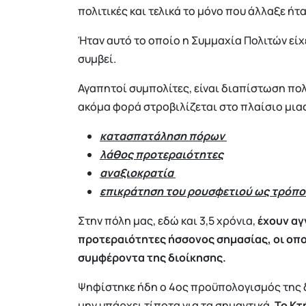
πολιτικές και τελικά το μόνο που άλλαξε ήτ
Ήταν αυτό το οποίο η Συμμαχία Πολιτών είχε
συμβεί.
Αγαπητοί συμπολίτες, είναι διαπίστωση πολλ
ακόμα φορά στροβιλίζεται στο πλαίσιο μια
κατασπατάληση πόρων
λάθος προτεραιότητες
αναξιοκρατία
επικράτηση του ρουσφετιού ως τρόπο
Στην πόλη μας, εδώ και 3,5 χρόνια,
έχουν αγ
προτεραιότητες ήσσονος σημασίας, οι οπο
συμφέροντα της διοίκησης.
Ψηφίστηκε ήδη ο 4ος προϋπολογισμός της δ
μην υπάρχει τίποτα για τα σημαντικά.
Το Κτ