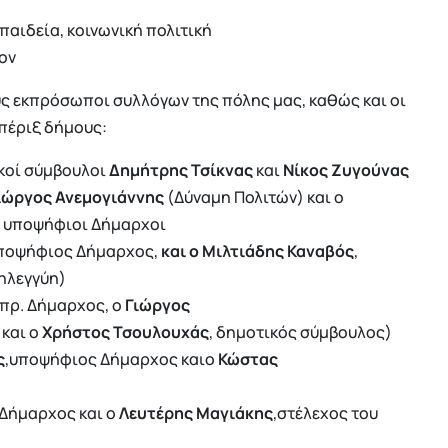
παιδεία, κοινωνική πολιτική
ον
ς εκπρόσωποι συλλόγων της πόλης μας, καθώς και οι
 πέριξ δήμους:
κοί σύμβουλοι
Δημήτρης Τσίκνας
και
Νίκος Ζυγούνας
ιώργος Ανεμογιάννης
(Δύναμη Πολιτών) και ο
, υποψήφιοι Δήμαρχοι
ποψήφιος Δήμαρχος,
και ο Μιλτιάδης Καναβός
,
ηλεγγύη)
πρ. Δήμαρχος, ο
Γιώργος
και ο
Χρήστος Τσουλουχάς
, δημοτικός σύμβουλος)
ς
,υποψήφιος Δήμαρχος καιο
Κώστας
Δήμαρχος και ο
Λευτέρης Μαγιάκης
,στέλεχος του