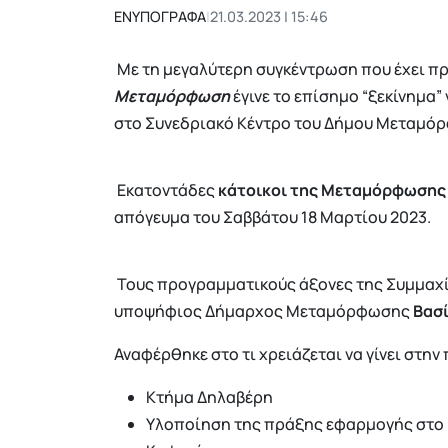
ΕΝΥΠΟΓΡΑΦΑ
|
21.03.2023 | 15:46
Με τη μεγαλύτερη συγκέντρωση που έχει π
Μεταμόρφωση
έγινε το επίσημο “ξεκίνημα”
στο Συνεδριακό Κέντρο του Δήμου Μεταμό
Εκατοντάδες
κάτοικοι της Μεταμόρφωση
απόγευμα του Σαββάτου 18 Μαρτίου 2023.
Τους προγραμματικούς άξονες της Συμμαχί
υποψήφιος Δήμαρχος Μεταμόρφωσης
Βασ
Αναφέρθηκε στο τι χρειάζεται να γίνει στη
Κτήμα Δηλαβέρη
Υλοποίηση της πράξης εφαρμογής στο