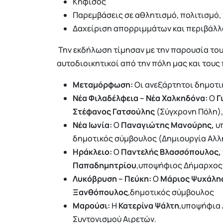
Κηφισός
Παρεμβάσεις σε αθλητισμό, πολιτισμό, 
Δαχείριση απορριμμάτων και περιβάλλ
Την εκδήλωση τίμησαν με την παρουσία του
αυτοδιοικητικοί από την πόλη μας και τους
Μεταμόρφωση:
Οι ανεξάρτητοι δημοτι
Νέα Φιλαδέλφεια – Νέα Χαλκηδόνα:
Ο
Γ
Στέφανος Γατσούλης
(Σύγχρονη Πόλη)
Νέα Ιωνία:
Ο
Παναγιώτης Μανούρης,
υ
δημοτικός σύμβουλος (Δημιουργία Αλλ
Ηράκλειο:
Ο
Παντελής Βλασσόπουλος,
Παπαδημητρίου
,υποψήφιος Δήμαρχος 
Λυκόβρυση – Πεύκη:
Ο
Μάριος Ψυχάλη
Ξανθόπουλος
,δημοτικός σύμβουλος
Μαρούσι:
Η
Κατερίνα Ψάλτη
,υποψήφια 
Συντονισμού Αιρετών.