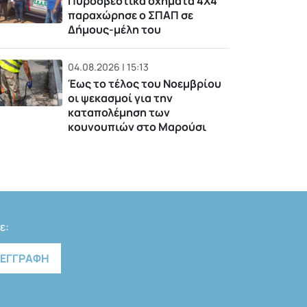
Πυροσβεστικά οχήματα 4Χ4
παραχώρησε ο ΣΠΑΠ σε
Δήμους-μέλη του
04.08.2026 | 15:13
Έως το τέλος του Νοεμβρίου
οι ψεκασμοί για την
καταπολέμηση των
κουνουπιών στο Μαρούσι
ε: