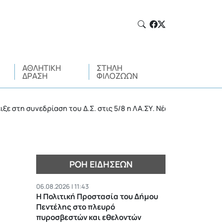
ΑΘΛΗΤΙΚΉ
ΣΤΉΛΗ
ΔΡΆΣΗ
ΦΙΛΌΖΩΩΝ
υνεδρίαση του Δ.Σ. στις 5/8 η ΛΑ.ΣΥ. Νέας Ιωνίας
Π
•
ΡΟΉ ΕΙΔΉΣΕΩΝ
06.08.2026 | 11:43
Η Πολιτική Προστασία του Δήμου
Πεντέλης στο πλευρό
πυροσβεστών και εθελοντών