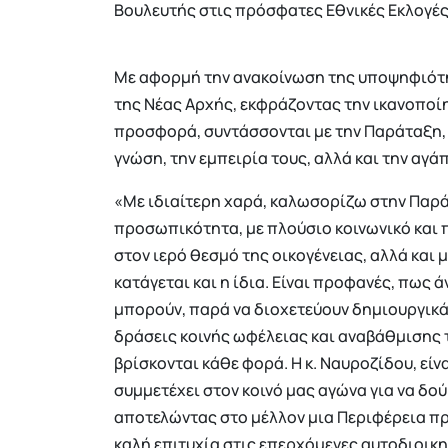
Βουλευτής στις πρόσφατες Εθνικές Εκλογές
Με αφορμή την ανακοίνωση της υποψηφιότη
της Νέας Αρχής, εκφράζοντας την ικανοπο
προσφορά, συντάσσονται με την Παράταξη, γ
γνώση, την εμπειρία τους, αλλά και την αγά
«Με ιδιαίτερη χαρά, καλωσορίζω στην Παρά
προσωπικότητα, με πλούσιο κοινωνικό και π
στον ιερό θεσμό της οικογένειας, αλλά και
κατάγεται και η ίδια. Είναι προφανές, πως
μπορούν, παρά να διοχετεύουν δημιουργικά 
δράσεις κοινής ωφέλειας και αναβάθμισης 
βρίσκονται κάθε φορά. Η κ. Ναυροζίδου, εί
συμμετέχει στον κοινό μας αγώνα για να δο
αποτελώντας στο μέλλον μια Περιφέρεια πρ
καλή επιτυχία στις επερχόμενες αυτοδιοικη