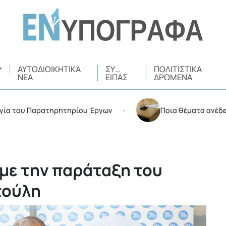
ΑΥΤΟΔΙΟΙΚΗΤΙΚΆ
ΣΥ…
ΠΟΛΙΤΙΣΤΙΚΆ
ΝΈΑ
ΕΊΠΑΣ
ΔΡΏΜΕΝΑ
υ Παρατηρητηρίου Έργων
Ποια θέματα ανέδειξε στη σ
•
με την παράταξη του
τούλη