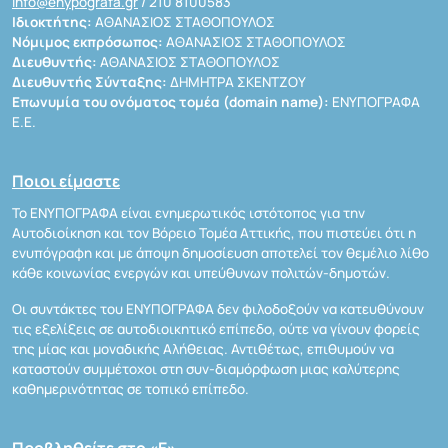
info@enypografa.gr
/ 210 8100583
Ιδιοκτήτης:
ΑΘΑΝΑΣΙΟΣ ΣΤΑΘΟΠΟΥΛΟΣ
Νόμιμος εκπρόσωπος:
ΑΘΑΝΑΣΙΟΣ ΣΤΑΘΟΠΟΥΛΟΣ
Διευθυντής:
ΑΘΑΝΑΣΙΟΣ ΣΤΑΘΟΠΟΥΛΟΣ
Διευθυντής Σύνταξης:
ΔΗΜΗΤΡΑ ΣΚΕΝΤΖΟΥ
Επωνυμία του ονόματος τομέα (domain name):
ΕΝΥΠΟΓΡΑΦΑ
Ε.Ε.
Ποιοι είμαστε
Το ΕΝΥΠΟΓΡΑΦΑ είναι ενημερωτικός ιστότοπος για την
Αυτοδιοίκηση και τον Βόρειο Τομέα Αττικής, που πιστεύει ότι η
ενυπόγραφη και με άποψη δημοσίευση αποτελεί τον θεμέλιο λίθο
κάθε κοινωνίας ενεργών και υπεύθυνων πολιτών-δημοτών.
Οι συντάκτες του ΕΝΥΠΟΓΡΑΦΑ δεν φιλοδοξούν να κατευθύνουν
τις εξελίξεις σε αυτοδιοικητικό επίπεδο, ούτε να γίνουν φορείς
της μίας και μοναδικής Αλήθειας. Αντιθέτως, επιθυμούν να
καταστούν συμμέτοχοι στη συν-διαμόρφωση μιας καλύτερης
καθημερινότητας σε τοπικό επίπεδο.