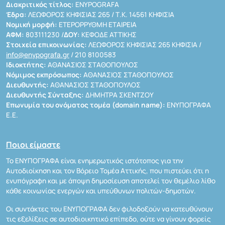
Διακριτικός τίτλος:
ENYPOGRAFA
Έδρα:
ΛΕΩΦΟΡΟΣ ΚΗΦΙΣΙΑΣ 265 / Τ.Κ. 14561 ΚΗΦΙΣΙΑ
Νομική μορφή:
ΕΤΕΡΟΡΡΥΘΜΗ ΕΤΑΙΡΕΙΑ
ΑΦΜ:
803111230 /
ΔΟΥ:
ΚΕΦΟΔΕ ΑΤΤΙΚΗΣ
Στοιχεία επικοινωνίας:
ΛΕΩΦΟΡΟΣ ΚΗΦΙΣΙΑΣ 265 ΚΗΦΙΣΙΑ /
info@enypografa.gr
/ 210 8100583
Ιδιοκτήτης:
ΑΘΑΝΑΣΙΟΣ ΣΤΑΘΟΠΟΥΛΟΣ
Νόμιμος εκπρόσωπος:
ΑΘΑΝΑΣΙΟΣ ΣΤΑΘΟΠΟΥΛΟΣ
Διευθυντής:
ΑΘΑΝΑΣΙΟΣ ΣΤΑΘΟΠΟΥΛΟΣ
Διευθυντής Σύνταξης:
ΔΗΜΗΤΡΑ ΣΚΕΝΤΖΟΥ
Επωνυμία του ονόματος τομέα (domain name):
ΕΝΥΠΟΓΡΑΦΑ
Ε.Ε.
Ποιοι είμαστε
Το ΕΝΥΠΟΓΡΑΦΑ είναι ενημερωτικός ιστότοπος για την
Αυτοδιοίκηση και τον Βόρειο Τομέα Αττικής, που πιστεύει ότι η
ενυπόγραφη και με άποψη δημοσίευση αποτελεί τον θεμέλιο λίθο
κάθε κοινωνίας ενεργών και υπεύθυνων πολιτών-δημοτών.
Οι συντάκτες του ΕΝΥΠΟΓΡΑΦΑ δεν φιλοδοξούν να κατευθύνουν
τις εξελίξεις σε αυτοδιοικητικό επίπεδο, ούτε να γίνουν φορείς