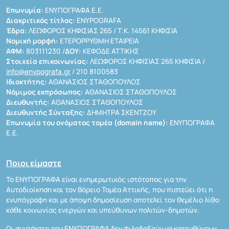
Επωνυμία:
ΕΝΥΠΟΓΡΑΦΑ Ε.Ε.
Διακριτικός τίτλος:
ENYPOGRAFA
Έδρα:
ΛΕΩΦΟΡΟΣ ΚΗΦΙΣΙΑΣ 265 / Τ.Κ. 14561 ΚΗΦΙΣΙΑ
Νομική μορφή:
ΕΤΕΡΟΡΡΥΘΜΗ ΕΤΑΙΡΕΙΑ
ΑΦΜ:
803111230 /
ΔΟΥ:
ΚΕΦΟΔΕ ΑΤΤΙΚΗΣ
Στοιχεία επικοινωνίας:
ΛΕΩΦΟΡΟΣ ΚΗΦΙΣΙΑΣ 265 ΚΗΦΙΣΙΑ /
info@enypografa.gr
/ 210 8100583
Ιδιοκτήτης:
ΑΘΑΝΑΣΙΟΣ ΣΤΑΘΟΠΟΥΛΟΣ
Νόμιμος εκπρόσωπος:
ΑΘΑΝΑΣΙΟΣ ΣΤΑΘΟΠΟΥΛΟΣ
Διευθυντής:
ΑΘΑΝΑΣΙΟΣ ΣΤΑΘΟΠΟΥΛΟΣ
Διευθυντής Σύνταξης:
ΔΗΜΗΤΡΑ ΣΚΕΝΤΖΟΥ
Επωνυμία του ονόματος τομέα (domain name):
ΕΝΥΠΟΓΡΑΦΑ
Ε.Ε.
Ποιοι είμαστε
Το ΕΝΥΠΟΓΡΑΦΑ είναι ενημερωτικός ιστότοπος για την
Αυτοδιοίκηση και τον Βόρειο Τομέα Αττικής, που πιστεύει ότι η
ενυπόγραφη και με άποψη δημοσίευση αποτελεί τον θεμέλιο λίθο
κάθε κοινωνίας ενεργών και υπεύθυνων πολιτών-δημοτών.
Οι συντάκτες του ΕΝΥΠΟΓΡΑΦΑ δεν φιλοδοξούν να κατευθύνουν