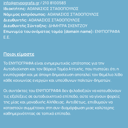
info@enypografa.gr
/ 210 8100583
Ιδιοκτήτης:
ΑΘΑΝΑΣΙΟΣ ΣΤΑΘΟΠΟΥΛΟΣ
Νόμιμος εκπρόσωπος:
ΑΘΑΝΑΣΙΟΣ ΣΤΑΘΟΠΟΥΛΟΣ
Διευθυντής:
ΑΘΑΝΑΣΙΟΣ ΣΤΑΘΟΠΟΥΛΟΣ
Διευθυντής Σύνταξης:
ΔΗΜΗΤΡΑ ΣΚΕΝΤΖΟΥ
Επωνυμία του ονόματος τομέα (domain name):
ΕΝΥΠΟΓΡΑΦΑ
Ε.Ε.
Ποιοι είμαστε
Το ΕΝΥΠΟΓΡΑΦΑ είναι ενημερωτικός ιστότοπος για την
Αυτοδιοίκηση και τον Βόρειο Τομέα Αττικής, που πιστεύει ότι η
ενυπόγραφη και με άποψη δημοσίευση αποτελεί τον θεμέλιο λίθο
κάθε κοινωνίας ενεργών και υπεύθυνων πολιτών-δημοτών.
Οι συντάκτες του ΕΝΥΠΟΓΡΑΦΑ δεν φιλοδοξούν να κατευθύνουν
τις εξελίξεις σε αυτοδιοικητικό επίπεδο, ούτε να γίνουν φορείς
της μίας και μοναδικής Αλήθειας. Αντιθέτως, επιθυμούν να
καταστούν συμμέτοχοι στη συν-διαμόρφωση μιας καλύτερης
καθημερινότητας σε τοπικό επίπεδο.