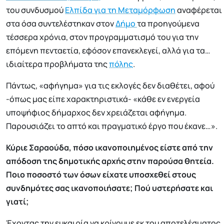
του συνδυσμού
Ελπίδα για τη Μεταμόρφωση
αναφέρεται
στα όσα συντελέστηκαν στον
Δήμο
τα προηγούμενα
τέσσερα χρόνια, στον προγραμματισμό του για την
επόμενη πενταετία, εφόσον επανεκλεγεί, αλλά για τα…
ιδιαίτερα προβλήματα της
πόλης
.
Πάντως, «αφήγημα» για τις εκλογές δεν διαθέτει, αφού
-όπως μας είπε χαρακτηριστικά- «κάθε εν ενεργεία
υποψήφιος δήμαρχος δεν χρειάζεται αφήγημα.
Παρουσιάζει το απτό και πραγματικό έργο που έκανε…».
Κύριε Σαραούδα, πόσο ικανοποιημένος είστε από την
απόδοση της δημοτικής αρχής στην παρούσα θητεία.
Ποιο ποσοστό των όσων είχατε υποσχεθεί στους
συνδημότες σας ικανοποιήσατε; Πού υστερήσατε και
γιατί;
Έχοντας την ευκαιρία να κρίνουμε εκ του αποτελέσματος,