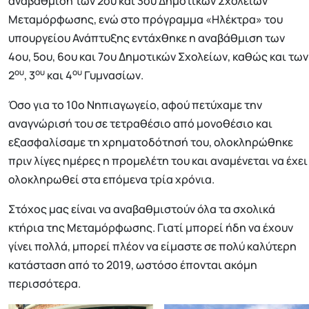
αναβάθμιση των 2ου και 3ου Δημοτικών Σχολείων
Μεταμόρφωσης, ενώ στο πρόγραμμα «Ηλέκτρα» του
υπουργείου Ανάπτυξης εντάχθηκε η αναβάθμιση των
4ου, 5ου, 6ου και 7ου Δημοτικών Σχολείων, καθώς και των
ου
ου
ου
2
, 3
και 4
Γυμνασίων.
Όσο για το 10ο Νηπιαγωγείο, αφού πετύχαμε την
αναγνώρισή του σε τετραθέσιο από μονοθέσιο και
εξασφαλίσαμε τη χρηματοδότησή του, ολοκληρώθηκε
πριν λίγες ημέρες η προμελέτη του και αναμένεται να έχει
ολοκληρωθεί στα επόμενα τρία χρόνια.
Στόχος μας είναι να αναβαθμιστούν όλα τα σχολικά
κτήρια της Μεταμόρφωσης. Γιατί μπορεί ήδη να έχουν
γίνει πολλά, μπορεί πλέον να είμαστε σε πολύ καλύτερη
κατάσταση από το 2019, ωστόσο έπονται ακόμη
περισσότερα.