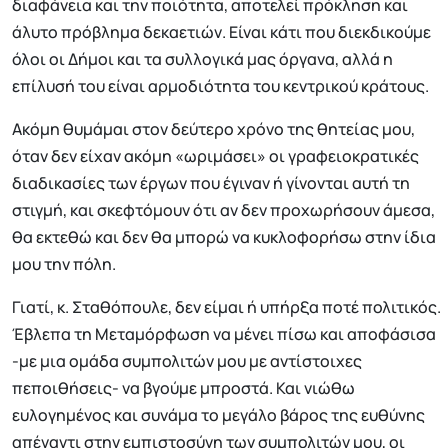
διαφάνεια και την ποιότητα, αποτελεί πρόκληση και
άλυτο πρόβλημα δεκαετιών. Είναι κάτι που διεκδικούμε
όλοι οι Δήμοι και τα συλλογικά μας όργανα, αλλά η
επίλυσή του είναι αρμοδιότητα του κεντρικού κράτους.
Ακόμη θυμάμαι στον δεύτερο χρόνο της θητείας μου,
όταν δεν είχαν ακόμη «ωριμάσει» οι γραφειοκρατικές
διαδικασίες των έργων που έγιναν ή γίνονται αυτή τη
στιγμή, και σκεφτόμουν ότι αν δεν προχωρήσουν άμεσα,
θα εκτεθώ και δεν θα μπορώ να κυκλοφορήσω στην ίδια
μου την πόλη.
Γιατί, κ. Σταθόπουλε, δεν είμαι ή υπήρξα ποτέ πολιτικός.
Έβλεπα τη Μεταμόρφωση να μένει πίσω και αποφάσισα
-με μια ομάδα συμπολιτών μου με αντίστοιχες
πεποιθήσεις- να βγούμε μπροστά. Και νιώθω
ευλογημένος και συνάμα το μεγάλο βάρος της ευθύνης
απέναντι στην εμπιστοσύνη των συμπολιτών μου, οι