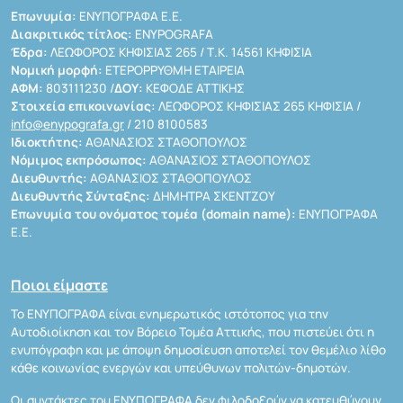
Επωνυμία:
ΕΝΥΠΟΓΡΑΦΑ Ε.Ε.
Διακριτικός τίτλος:
ENYPOGRAFA
Έδρα:
ΛΕΩΦΟΡΟΣ ΚΗΦΙΣΙΑΣ 265 / Τ.Κ. 14561 ΚΗΦΙΣΙΑ
Νομική μορφή:
ΕΤΕΡΟΡΡΥΘΜΗ ΕΤΑΙΡΕΙΑ
ΑΦΜ:
803111230 /
ΔΟΥ:
ΚΕΦΟΔΕ ΑΤΤΙΚΗΣ
Στοιχεία επικοινωνίας:
ΛΕΩΦΟΡΟΣ ΚΗΦΙΣΙΑΣ 265 ΚΗΦΙΣΙΑ /
info@enypografa.gr
/ 210 8100583
Ιδιοκτήτης:
ΑΘΑΝΑΣΙΟΣ ΣΤΑΘΟΠΟΥΛΟΣ
Νόμιμος εκπρόσωπος:
ΑΘΑΝΑΣΙΟΣ ΣΤΑΘΟΠΟΥΛΟΣ
Διευθυντής:
ΑΘΑΝΑΣΙΟΣ ΣΤΑΘΟΠΟΥΛΟΣ
Διευθυντής Σύνταξης:
ΔΗΜΗΤΡΑ ΣΚΕΝΤΖΟΥ
Επωνυμία του ονόματος τομέα (domain name):
ΕΝΥΠΟΓΡΑΦΑ
Ε.Ε.
Ποιοι είμαστε
Το ΕΝΥΠΟΓΡΑΦΑ είναι ενημερωτικός ιστότοπος για την
Αυτοδιοίκηση και τον Βόρειο Τομέα Αττικής, που πιστεύει ότι η
ενυπόγραφη και με άποψη δημοσίευση αποτελεί τον θεμέλιο λίθο
κάθε κοινωνίας ενεργών και υπεύθυνων πολιτών-δημοτών.
Οι συντάκτες του ΕΝΥΠΟΓΡΑΦΑ δεν φιλοδοξούν να κατευθύνουν