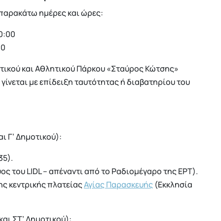
 παρακάτω ημέρες και ώρες:
0:00
00
στικού και Αθλητικού Πάρκου «Σταύρος Κώτσης»
γίνεται με επίδειξη ταυτότητας ή διαβατηρίου του
ι Γ’ Δημοτικού):
35).
ος του LIDL – απέναντι από το Ραδιομέγαρο της ΕΡΤ).
ης κεντρικής πλατείας
Αγίας Παρασκευής
(Εκκλησία
και ΣΤ’ Δημοτικού):