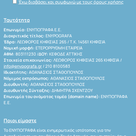
Έχω διαβάσει και συμφωνώ με τους όρους χρήσης
Ταυτότητα
Επωνυμία:
ΕΝΥΠΟΓΡΑΦΑ Ε.Ε.
Διακριτικός τίτλος:
ENYPOGRAFA
Έδρα:
ΛΕΩΦΟΡΟΣ ΚΗΦΙΣΙΑΣ 265 / Τ.Κ. 14561 ΚΗΦΙΣΙΑ
Νομική μορφή:
ΕΤΕΡΟΡΡΥΘΜΗ ΕΤΑΙΡΕΙΑ
ΑΦΜ:
803111230 /
ΔΟΥ:
ΚΕΦΟΔΕ ΑΤΤΙΚΗΣ
Στοιχεία επικοινωνίας:
ΛΕΩΦΟΡΟΣ ΚΗΦΙΣΙΑΣ 265 ΚΗΦΙΣΙΑ /
info@enypografa.gr
/ 210 8100583
Ιδιοκτήτης:
ΑΘΑΝΑΣΙΟΣ ΣΤΑΘΟΠΟΥΛΟΣ
Νόμιμος εκπρόσωπος:
ΑΘΑΝΑΣΙΟΣ ΣΤΑΘΟΠΟΥΛΟΣ
Διευθυντής:
ΑΘΑΝΑΣΙΟΣ ΣΤΑΘΟΠΟΥΛΟΣ
Διευθυντής Σύνταξης:
ΔΗΜΗΤΡΑ ΣΚΕΝΤΖΟΥ
Επωνυμία του ονόματος τομέα (domain name):
ΕΝΥΠΟΓΡΑΦΑ
Ε.Ε.
Ποιοι είμαστε
Το ΕΝΥΠΟΓΡΑΦΑ είναι ενημερωτικός ιστότοπος για την