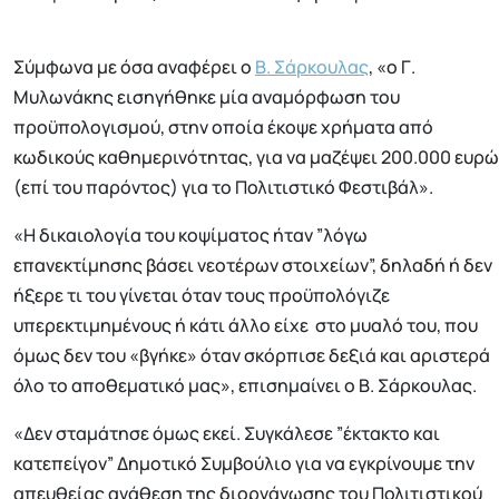
Σύμφωνα με όσα αναφέρει ο
Β. Σάρκουλας
, «ο Γ.
Μυλωνάκης εισηγήθηκε μία αναμόρφωση του
προϋπολογισμού, στην οποία έκοψε χρήματα από
κωδικούς καθημερινότητας, για να μαζέψει 200.000 ευρώ
(επί του παρόντος) για το Πολιτιστικό Φεστιβάλ».
«Η δικαιολογία του κοψίματος ήταν ”λόγω
επανεκτίμησης βάσει νεοτέρων στοιχείων”, δηλαδή ή δεν
ήξερε τι του γίνεται όταν τους προϋπολόγιζε
υπερεκτιμημένους ή κάτι άλλο είχε στο μυαλό του, που
όμως δεν του «βγήκε» όταν σκόρπισε δεξιά και αριστερά
όλο το αποθεματικό μας», επισημαίνει ο Β. Σάρκουλας.
«Δεν σταμάτησε όμως εκεί. Συγκάλεσε ”έκτακτο και
κατεπείγον” Δημοτικό Συμβούλιο για να εγκρίνουμε την
απευθείας ανάθεση της διοργάνωσης του Πολιτιστικού