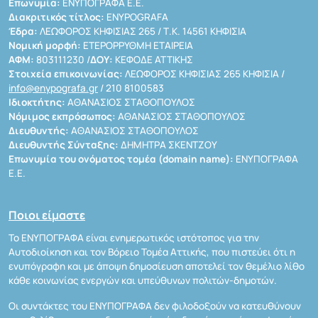
Επωνυμία:
ΕΝΥΠΟΓΡΑΦΑ Ε.Ε.
Διακριτικός τίτλος:
ENYPOGRAFA
Έδρα:
ΛΕΩΦΟΡΟΣ ΚΗΦΙΣΙΑΣ 265 / Τ.Κ. 14561 ΚΗΦΙΣΙΑ
Νομική μορφή:
ΕΤΕΡΟΡΡΥΘΜΗ ΕΤΑΙΡΕΙΑ
ΑΦΜ:
803111230 /
ΔΟΥ:
ΚΕΦΟΔΕ ΑΤΤΙΚΗΣ
Στοιχεία επικοινωνίας:
ΛΕΩΦΟΡΟΣ ΚΗΦΙΣΙΑΣ 265 ΚΗΦΙΣΙΑ /
info@enypografa.gr
/ 210 8100583
Ιδιοκτήτης:
ΑΘΑΝΑΣΙΟΣ ΣΤΑΘΟΠΟΥΛΟΣ
Νόμιμος εκπρόσωπος:
ΑΘΑΝΑΣΙΟΣ ΣΤΑΘΟΠΟΥΛΟΣ
Διευθυντής:
ΑΘΑΝΑΣΙΟΣ ΣΤΑΘΟΠΟΥΛΟΣ
Διευθυντής Σύνταξης:
ΔΗΜΗΤΡΑ ΣΚΕΝΤΖΟΥ
Επωνυμία του ονόματος τομέα (domain name):
ΕΝΥΠΟΓΡΑΦΑ
Ε.Ε.
Ποιοι είμαστε
Το ΕΝΥΠΟΓΡΑΦΑ είναι ενημερωτικός ιστότοπος για την
Αυτοδιοίκηση και τον Βόρειο Τομέα Αττικής, που πιστεύει ότι η
ενυπόγραφη και με άποψη δημοσίευση αποτελεί τον θεμέλιο λίθο
κάθε κοινωνίας ενεργών και υπεύθυνων πολιτών-δημοτών.
Οι συντάκτες του ΕΝΥΠΟΓΡΑΦΑ δεν φιλοδοξούν να κατευθύνουν