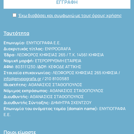
Έχω διαβάσει και συμφωνώ με τους όρους χρήσης
Ταυτότητα
Επωνυμία:
ΕΝΥΠΟΓΡΑΦΑ Ε.Ε.
Διακριτικός τίτλος:
ENYPOGRAFA
Έδρα:
ΛΕΩΦΟΡΟΣ ΚΗΦΙΣΙΑΣ 265 / Τ.Κ. 14561 ΚΗΦΙΣΙΑ
Νομική μορφή:
ΕΤΕΡΟΡΡΥΘΜΗ ΕΤΑΙΡΕΙΑ
ΑΦΜ:
803111230 /
ΔΟΥ:
ΚΕΦΟΔΕ ΑΤΤΙΚΗΣ
Στοιχεία επικοινωνίας:
ΛΕΩΦΟΡΟΣ ΚΗΦΙΣΙΑΣ 265 ΚΗΦΙΣΙΑ /
info@enypografa.gr
/ 210 8100583
Ιδιοκτήτης:
ΑΘΑΝΑΣΙΟΣ ΣΤΑΘΟΠΟΥΛΟΣ
Νόμιμος εκπρόσωπος:
ΑΘΑΝΑΣΙΟΣ ΣΤΑΘΟΠΟΥΛΟΣ
Διευθυντής:
ΑΘΑΝΑΣΙΟΣ ΣΤΑΘΟΠΟΥΛΟΣ
Διευθυντής Σύνταξης:
ΔΗΜΗΤΡΑ ΣΚΕΝΤΖΟΥ
Επωνυμία του ονόματος τομέα (domain name):
ΕΝΥΠΟΓΡΑΦΑ
Ε.Ε.
Ποιοι είμαστε