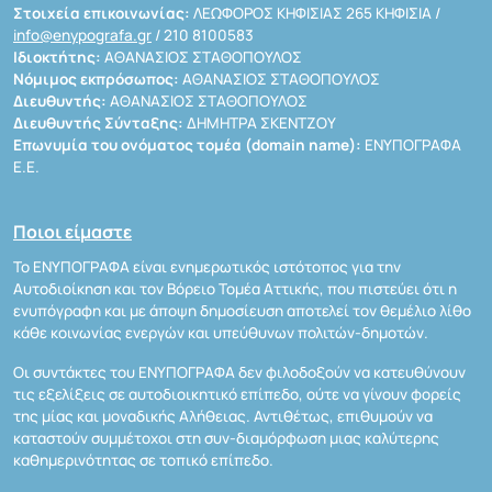
Στοιχεία επικοινωνίας:
ΛΕΩΦΟΡΟΣ ΚΗΦΙΣΙΑΣ 265 ΚΗΦΙΣΙΑ /
info@enypografa.gr
/ 210 8100583
Ιδιοκτήτης:
ΑΘΑΝΑΣΙΟΣ ΣΤΑΘΟΠΟΥΛΟΣ
Νόμιμος εκπρόσωπος:
ΑΘΑΝΑΣΙΟΣ ΣΤΑΘΟΠΟΥΛΟΣ
Διευθυντής:
ΑΘΑΝΑΣΙΟΣ ΣΤΑΘΟΠΟΥΛΟΣ
Διευθυντής Σύνταξης:
ΔΗΜΗΤΡΑ ΣΚΕΝΤΖΟΥ
Επωνυμία του ονόματος τομέα (domain name):
ΕΝΥΠΟΓΡΑΦΑ
Ε.Ε.
Ποιοι είμαστε
Το ΕΝΥΠΟΓΡΑΦΑ είναι ενημερωτικός ιστότοπος για την
Αυτοδιοίκηση και τον Βόρειο Τομέα Αττικής, που πιστεύει ότι η
ενυπόγραφη και με άποψη δημοσίευση αποτελεί τον θεμέλιο λίθο
κάθε κοινωνίας ενεργών και υπεύθυνων πολιτών-δημοτών.
Οι συντάκτες του ΕΝΥΠΟΓΡΑΦΑ δεν φιλοδοξούν να κατευθύνουν
τις εξελίξεις σε αυτοδιοικητικό επίπεδο, ούτε να γίνουν φορείς
της μίας και μοναδικής Αλήθειας. Αντιθέτως, επιθυμούν να
καταστούν συμμέτοχοι στη συν-διαμόρφωση μιας καλύτερης
καθημερινότητας σε τοπικό επίπεδο.