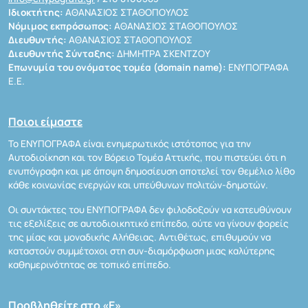
Ιδιοκτήτης:
ΑΘΑΝΑΣΙΟΣ ΣΤΑΘΟΠΟΥΛΟΣ
Νόμιμος εκπρόσωπος:
ΑΘΑΝΑΣΙΟΣ ΣΤΑΘΟΠΟΥΛΟΣ
Διευθυντής:
ΑΘΑΝΑΣΙΟΣ ΣΤΑΘΟΠΟΥΛΟΣ
Διευθυντής Σύνταξης:
ΔΗΜΗΤΡΑ ΣΚΕΝΤΖΟΥ
Επωνυμία του ονόματος τομέα (domain name):
ΕΝΥΠΟΓΡΑΦΑ
Ε.Ε.
Ποιοι είμαστε
Το ΕΝΥΠΟΓΡΑΦΑ είναι ενημερωτικός ιστότοπος για την
Αυτοδιοίκηση και τον Βόρειο Τομέα Αττικής, που πιστεύει ότι η
ενυπόγραφη και με άποψη δημοσίευση αποτελεί τον θεμέλιο λίθο
κάθε κοινωνίας ενεργών και υπεύθυνων πολιτών-δημοτών.
Οι συντάκτες του ΕΝΥΠΟΓΡΑΦΑ δεν φιλοδοξούν να κατευθύνουν
τις εξελίξεις σε αυτοδιοικητικό επίπεδο, ούτε να γίνουν φορείς
της μίας και μοναδικής Αλήθειας. Αντιθέτως, επιθυμούν να
καταστούν συμμέτοχοι στη συν-διαμόρφωση μιας καλύτερης
καθημερινότητας σε τοπικό επίπεδο.
Προβληθείτε στο «Ε»