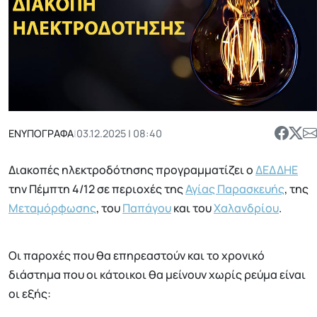
ΕΝΥΠΟΓΡΑΦΑ
|
03.12.2025 | 08:40
Διακοπές ηλεκτροδότησης προγραμματίζει ο
ΔΕΔΔΗΕ
την Πέμπτη 4/12 σε περιοχές της
Αγίας Παρασκευής
, της
Μεταμόρφωσης
, του
Παπάγου
και του
Χαλανδρίου
.
Οι παροχές που θα επηρεαστούν και το χρονικό
διάστημα που οι κάτοικοι θα μείνουν χωρίς ρεύμα είναι
οι εξής: