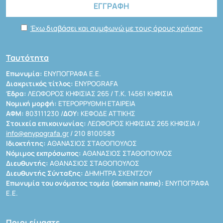
Έχω διαβάσει και συμφωνώ με τους όρους χρήσης
Ταυτότητα
Επωνυμία:
ΕΝΥΠΟΓΡΑΦΑ Ε.Ε.
Διακριτικός τίτλος:
ENYPOGRAFA
Έδρα:
ΛΕΩΦΟΡΟΣ ΚΗΦΙΣΙΑΣ 265 / Τ.Κ. 14561 ΚΗΦΙΣΙΑ
Νομική μορφή:
ΕΤΕΡΟΡΡΥΘΜΗ ΕΤΑΙΡΕΙΑ
ΑΦΜ:
803111230 /
ΔΟΥ:
ΚΕΦΟΔΕ ΑΤΤΙΚΗΣ
Στοιχεία επικοινωνίας:
ΛΕΩΦΟΡΟΣ ΚΗΦΙΣΙΑΣ 265 ΚΗΦΙΣΙΑ /
info@enypografa.gr
/ 210 8100583
Ιδιοκτήτης:
ΑΘΑΝΑΣΙΟΣ ΣΤΑΘΟΠΟΥΛΟΣ
Νόμιμος εκπρόσωπος:
ΑΘΑΝΑΣΙΟΣ ΣΤΑΘΟΠΟΥΛΟΣ
Διευθυντής:
ΑΘΑΝΑΣΙΟΣ ΣΤΑΘΟΠΟΥΛΟΣ
Διευθυντής Σύνταξης:
ΔΗΜΗΤΡΑ ΣΚΕΝΤΖΟΥ
Επωνυμία του ονόματος τομέα (domain name):
ΕΝΥΠΟΓΡΑΦΑ
Ε.Ε.
Ποιοι είμαστε