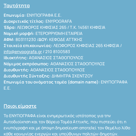
Ταυτότητα
Επωνυμία:
ΕΝΥΠΟΓΡΑΦΑ Ε.Ε.
Διακριτικός τίτλος:
ENYPOGRAFA
Έδρα:
ΛΕΩΦΟΡΟΣ ΚΗΦΙΣΙΑΣ 265 / Τ.Κ. 14561 ΚΗΦΙΣΙΑ
Νομική μορφή:
ΕΤΕΡΟΡΡΥΘΜΗ ΕΤΑΙΡΕΙΑ
ΑΦΜ:
803111230 /
ΔΟΥ:
ΚΕΦΟΔΕ ΑΤΤΙΚΗΣ
Στοιχεία επικοινωνίας:
ΛΕΩΦΟΡΟΣ ΚΗΦΙΣΙΑΣ 265 ΚΗΦΙΣΙΑ /
info@enypografa.gr
/ 210 8100583
Ιδιοκτήτης:
ΑΘΑΝΑΣΙΟΣ ΣΤΑΘΟΠΟΥΛΟΣ
Νόμιμος εκπρόσωπος:
ΑΘΑΝΑΣΙΟΣ ΣΤΑΘΟΠΟΥΛΟΣ
Διευθυντής:
ΑΘΑΝΑΣΙΟΣ ΣΤΑΘΟΠΟΥΛΟΣ
Διευθυντής Σύνταξης:
ΔΗΜΗΤΡΑ ΣΚΕΝΤΖΟΥ
Επωνυμία του ονόματος τομέα (domain name):
ΕΝΥΠΟΓΡΑΦΑ
Ε.Ε.
Ποιοι είμαστε
Το ΕΝΥΠΟΓΡΑΦΑ είναι ενημερωτικός ιστότοπος για την
Αυτοδιοίκηση και τον Βόρειο Τομέα Αττικής, που πιστεύει ότι η
ενυπόγραφη και με άποψη δημοσίευση αποτελεί τον θεμέλιο λίθο
κάθε κοινωνίας ενεργών και υπεύθυνων πολιτών-δημοτών.