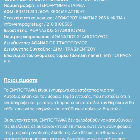
Νομική μορφή:
ΕΤΕΡΟΡΡΥΘΜΗ ΕΤΑΙΡΕΙΑ
ΑΦΜ:
803111230 /
ΔΟΥ:
ΚΕΦΟΔΕ ΑΤΤΙΚΗΣ
Στοιχεία επικοινωνίας:
ΛΕΩΦΟΡΟΣ ΚΗΦΙΣΙΑΣ 265 ΚΗΦΙΣΙΑ /
info@enypografa.gr
/ 210 8100583
Ιδιοκτήτης:
ΑΘΑΝΑΣΙΟΣ ΣΤΑΘΟΠΟΥΛΟΣ
Νόμιμος εκπρόσωπος:
ΑΘΑΝΑΣΙΟΣ ΣΤΑΘΟΠΟΥΛΟΣ
Διευθυντής:
ΑΘΑΝΑΣΙΟΣ ΣΤΑΘΟΠΟΥΛΟΣ
Διευθυντής Σύνταξης:
ΔΗΜΗΤΡΑ ΣΚΕΝΤΖΟΥ
Επωνυμία του ονόματος τομέα (domain name):
ΕΝΥΠΟΓΡΑΦΑ
Ε.Ε.
Ποιοι είμαστε
Το ΕΝΥΠΟΓΡΑΦΑ είναι ενημερωτικός ιστότοπος για την
Αυτοδιοίκηση και τον Βόρειο Τομέα Αττικής, που πιστεύει ότι η
ενυπόγραφη και με άποψη δημοσίευση αποτελεί τον θεμέλιο λίθο
κάθε κοινωνίας ενεργών και υπεύθυνων πολιτών-δημοτών.
Οι συντάκτες του ΕΝΥΠΟΓΡΑΦΑ δεν φιλοδοξούν να κατευθύνουν
τις εξελίξεις σε αυτοδιοικητικό επίπεδο, ούτε να γίνουν φορείς
της μίας και μοναδικής Αλήθειας. Αντιθέτως, επιθυμούν να
καταστούν συμμέτοχοι στη συν-διαμόρφωση μιας καλύτερης