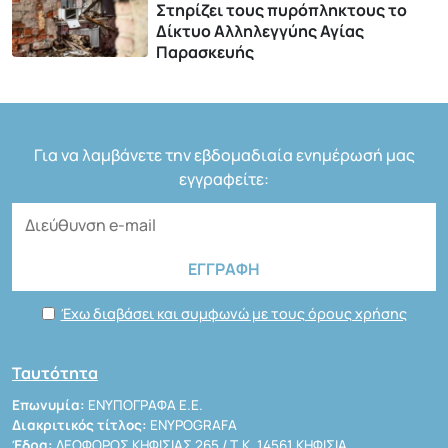
Στηρίζει τους πυρόπληκτους το
Δίκτυο Αλληλεγγύης Αγίας
Παρασκευής
Για να λαμβάνετε την εβδομαδιαία ενημέρωσή μας
εγγραφείτε:
Έχω διαβάσει και συμφωνώ με τους όρους χρήσης
Ταυτότητα
Επωνυμία:
ΕΝΥΠΟΓΡΑΦΑ Ε.Ε.
Διακριτικός τίτλος:
ENYPOGRAFA
Έδρα:
ΛΕΩΦΟΡΟΣ ΚΗΦΙΣΙΑΣ 265 / Τ.Κ. 14561 ΚΗΦΙΣΙΑ