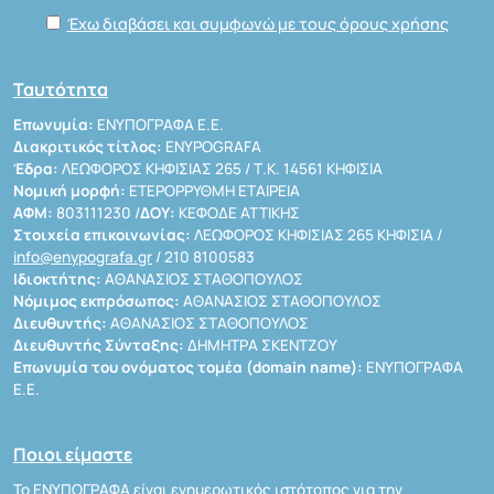
Έχω διαβάσει και συμφωνώ με τους όρους χρήσης
Ταυτότητα
Επωνυμία:
ΕΝΥΠΟΓΡΑΦΑ Ε.Ε.
Διακριτικός τίτλος:
ENYPOGRAFA
Έδρα:
ΛΕΩΦΟΡΟΣ ΚΗΦΙΣΙΑΣ 265 / Τ.Κ. 14561 ΚΗΦΙΣΙΑ
Νομική μορφή:
ΕΤΕΡΟΡΡΥΘΜΗ ΕΤΑΙΡΕΙΑ
ΑΦΜ:
803111230 /
ΔΟΥ:
ΚΕΦΟΔΕ ΑΤΤΙΚΗΣ
Στοιχεία επικοινωνίας:
ΛΕΩΦΟΡΟΣ ΚΗΦΙΣΙΑΣ 265 ΚΗΦΙΣΙΑ /
info@enypografa.gr
/ 210 8100583
Ιδιοκτήτης:
ΑΘΑΝΑΣΙΟΣ ΣΤΑΘΟΠΟΥΛΟΣ
Νόμιμος εκπρόσωπος:
ΑΘΑΝΑΣΙΟΣ ΣΤΑΘΟΠΟΥΛΟΣ
Διευθυντής:
ΑΘΑΝΑΣΙΟΣ ΣΤΑΘΟΠΟΥΛΟΣ
Διευθυντής Σύνταξης:
ΔΗΜΗΤΡΑ ΣΚΕΝΤΖΟΥ
Επωνυμία του ονόματος τομέα (domain name):
ΕΝΥΠΟΓΡΑΦΑ
Ε.Ε.
Ποιοι είμαστε
Το ΕΝΥΠΟΓΡΑΦΑ είναι ενημερωτικός ιστότοπος για την