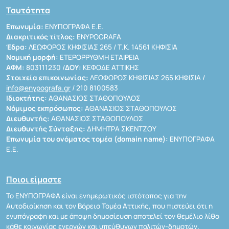
Ταυτότητα
Επωνυμία:
ΕΝΥΠΟΓΡΑΦΑ Ε.Ε.
Διακριτικός τίτλος:
ENYPOGRAFA
Έδρα:
ΛΕΩΦΟΡΟΣ ΚΗΦΙΣΙΑΣ 265 / Τ.Κ. 14561 ΚΗΦΙΣΙΑ
Νομική μορφή:
ΕΤΕΡΟΡΡΥΘΜΗ ΕΤΑΙΡΕΙΑ
ΑΦΜ:
803111230 /
ΔΟΥ:
ΚΕΦΟΔΕ ΑΤΤΙΚΗΣ
Στοιχεία επικοινωνίας:
ΛΕΩΦΟΡΟΣ ΚΗΦΙΣΙΑΣ 265 ΚΗΦΙΣΙΑ /
info@enypografa.gr
/ 210 8100583
Ιδιοκτήτης:
ΑΘΑΝΑΣΙΟΣ ΣΤΑΘΟΠΟΥΛΟΣ
Νόμιμος εκπρόσωπος:
ΑΘΑΝΑΣΙΟΣ ΣΤΑΘΟΠΟΥΛΟΣ
Διευθυντής:
ΑΘΑΝΑΣΙΟΣ ΣΤΑΘΟΠΟΥΛΟΣ
Διευθυντής Σύνταξης:
ΔΗΜΗΤΡΑ ΣΚΕΝΤΖΟΥ
Επωνυμία του ονόματος τομέα (domain name):
ΕΝΥΠΟΓΡΑΦΑ
Ε.Ε.
Ποιοι είμαστε
Το ΕΝΥΠΟΓΡΑΦΑ είναι ενημερωτικός ιστότοπος για την
Αυτοδιοίκηση και τον Βόρειο Τομέα Αττικής, που πιστεύει ότι η
ενυπόγραφη και με άποψη δημοσίευση αποτελεί τον θεμέλιο λίθο
κάθε κοινωνίας ενεργών και υπεύθυνων πολιτών-δημοτών.