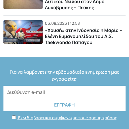
Δυτικού Νείλου στον Δήμο
Λυκόβρυσης – Πεύκης
06.08.2026 | 12:58
«Χρυσή» στην Ινδονησία η Μαρία –
Ελένη Εμμανουηλίδου του Α.Σ.
Taekwondo Παπάγου
Για να λαμβάνετε την εβδομαδιαία ενημέρωσή μας
εγγραφείτε:
Έχω διαβάσει και συμφωνώ με τους όρους χρήσης