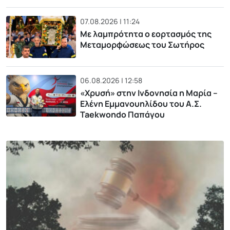
07.08.2026 | 11:24
Με λαμπρότητα ο εορτασμός της
Μεταμορφώσεως του Σωτήρος
06.08.2026 | 12:58
«Χρυσή» στην Ινδονησία η Μαρία –
Ελένη Εμμανουηλίδου του Α.Σ.
Taekwondo Παπάγου